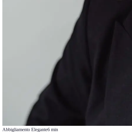
Abbigliamento Elegante
6
min