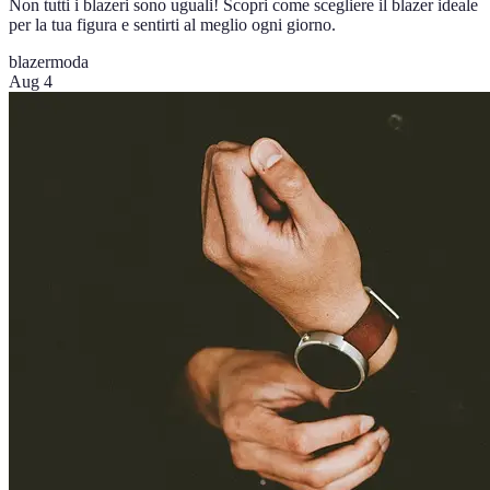
Non tutti i blazeri sono uguali! Scopri come scegliere il blazer ideale
per la tua figura e sentirti al meglio ogni giorno.
blazer
moda
Aug 4