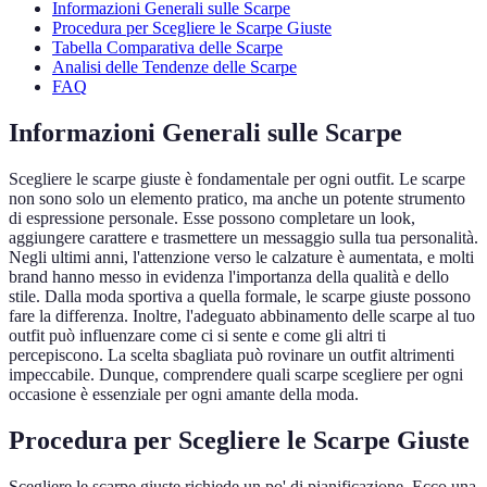
Informazioni Generali sulle Scarpe
Procedura per Scegliere le Scarpe Giuste
Tabella Comparativa delle Scarpe
Analisi delle Tendenze delle Scarpe
FAQ
Informazioni Generali sulle Scarpe
Scegliere le scarpe giuste è fondamentale per ogni outfit. Le scarpe
non sono solo un elemento pratico, ma anche un potente strumento
di espressione personale. Esse possono completare un look,
aggiungere carattere e trasmettere un messaggio sulla tua personalità.
Negli ultimi anni, l'attenzione verso le calzature è aumentata, e molti
brand hanno messo in evidenza l'importanza della qualità e dello
stile. Dalla moda sportiva a quella formale, le scarpe giuste possono
fare la differenza. Inoltre, l'adeguato abbinamento delle scarpe al tuo
outfit può influenzare come ci si sente e come gli altri ti
percepiscono. La scelta sbagliata può rovinare un outfit altrimenti
impeccabile. Dunque, comprendere quali scarpe scegliere per ogni
occasione è essenziale per ogni amante della moda.
Procedura per Scegliere le Scarpe Giuste
Scegliere le scarpe giuste richiede un po' di pianificazione. Ecco una