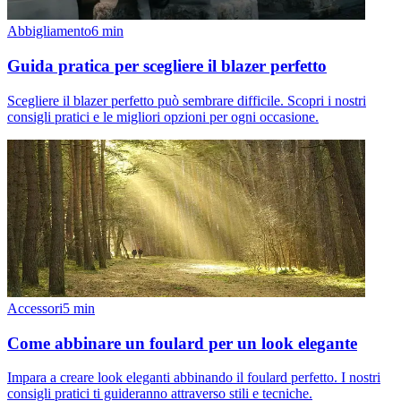
Abbigliamento
6
min
Guida pratica per scegliere il blazer perfetto
Scegliere il blazer perfetto può sembrare difficile. Scopri i nostri
consigli pratici e le migliori opzioni per ogni occasione.
Accessori
5
min
Come abbinare un foulard per un look elegante
Impara a creare look eleganti abbinando il foulard perfetto. I nostri
consigli pratici ti guideranno attraverso stili e tecniche.