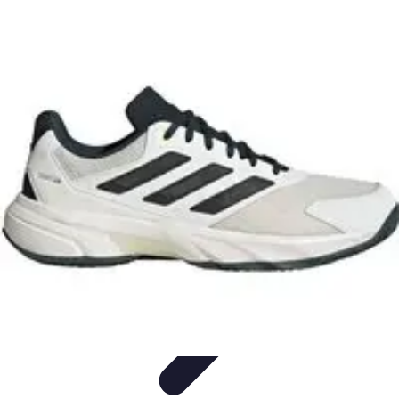
Stil Eleganza
Accessori
Consigli di Stile
Tendenze
Guida al guardaroba
Consigli di
Moda
Stil Eleganza