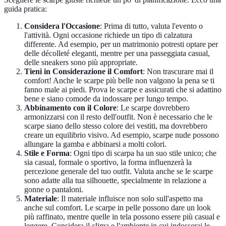
guida pratica:
Considera l'Occasione
: Prima di tutto, valuta l'evento o
l'attività. Ogni occasione richiede un tipo di calzatura
differente. Ad esempio, per un matrimonio potresti optare per
delle décolleté eleganti, mentre per una passeggiata casual,
delle sneakers sono più appropriate.
Tieni in Considerazione il Comfort
: Non trascurare mai il
comfort! Anche le scarpe più belle non valgono la pena se ti
fanno male ai piedi. Prova le scarpe e assicurati che si adattino
bene e siano comode da indossare per lungo tempo.
Abbinamento con il Colore
: Le scarpe dovrebbero
armonizzarsi con il resto dell'outfit. Non è necessario che le
scarpe siano dello stesso colore dei vestiti, ma dovrebbero
creare un equilibrio visivo. Ad esempio, scarpe nude possono
allungare la gamba e abbinarsi a molti colori.
Stile e Forma
: Ogni tipo di scarpa ha un suo stile unico; che
sia casual, formale o sportivo, la forma influenzerà la
percezione generale del tuo outfit. Valuta anche se le scarpe
sono adatte alla tua silhouette, specialmente in relazione a
gonne o pantaloni.
Materiale
: Il materiale influisce non solo sull'aspetto ma
anche sul comfort. Le scarpe in pelle possono dare un look
più raffinato, mentre quelle in tela possono essere più casual e
leggere. Considera il clima e l'ambiente in cui indosserai le