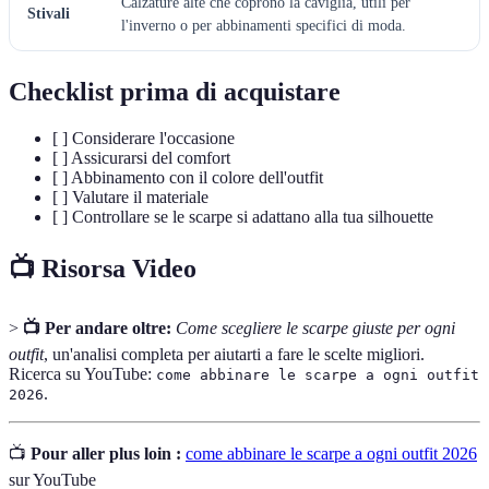
Calzature alte che coprono la caviglia, utili per
Stivali
l'inverno o per abbinamenti specifici di moda.
Checklist prima di acquistare
[ ] Considerare l'occasione
[ ] Assicurarsi del comfort
[ ] Abbinamento con il colore dell'outfit
[ ] Valutare il materiale
[ ] Controllare se le scarpe si adattano alla tua silhouette
📺 Risorsa Video
>
📺 Per andare oltre:
Come scegliere le scarpe giuste per ogni
outfit
, un'analisi completa per aiutarti a fare le scelte migliori.
Ricerca su YouTube:
come abbinare le scarpe a ogni outfit
.
2026
📺
Pour aller plus loin :
come abbinare le scarpe a ogni outfit 2026
sur YouTube