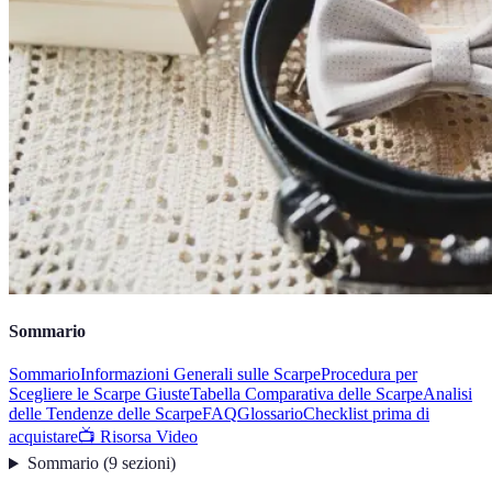
Sommario
Sommario
Informazioni Generali sulle Scarpe
Procedura per
Scegliere le Scarpe Giuste
Tabella Comparativa delle Scarpe
Analisi
delle Tendenze delle Scarpe
FAQ
Glossario
Checklist prima di
acquistare
📺 Risorsa Video
Sommario
(
9
sezioni
)