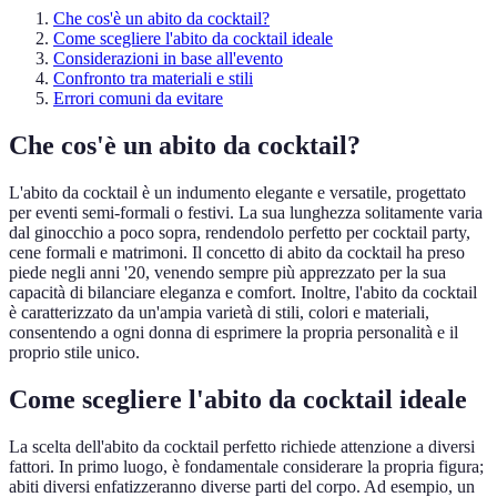
Che cos'è un abito da cocktail?
Come scegliere l'abito da cocktail ideale
Considerazioni in base all'evento
Confronto tra materiali e stili
Errori comuni da evitare
Che cos'è un abito da cocktail?
L'abito da cocktail è un indumento elegante e versatile, progettato
per eventi semi-formali o festivi. La sua lunghezza solitamente varia
dal ginocchio a poco sopra, rendendolo perfetto per cocktail party,
cene formali e matrimoni. Il concetto di abito da cocktail ha preso
piede negli anni '20, venendo sempre più apprezzato per la sua
capacità di bilanciare eleganza e comfort. Inoltre, l'abito da cocktail
è caratterizzato da un'ampia varietà di stili, colori e materiali,
consentendo a ogni donna di esprimere la propria personalità e il
proprio stile unico.
Come scegliere l'abito da cocktail ideale
La scelta dell'abito da cocktail perfetto richiede attenzione a diversi
fattori. In primo luogo, è fondamentale considerare la propria figura;
abiti diversi enfatizzeranno diverse parti del corpo. Ad esempio, un