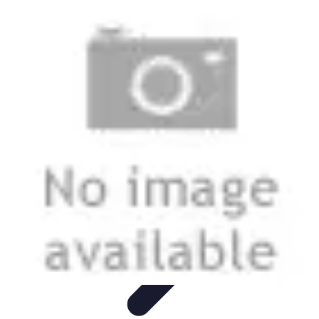
Stil Eleganza
Accessori
Consigli di Stile
Tendenze
Guida al guardaroba
Consigli di
Moda
Stil Eleganza