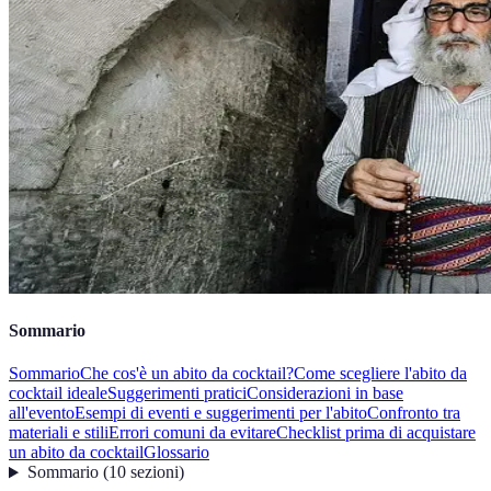
Sommario
Sommario
Che cos'è un abito da cocktail?
Come scegliere l'abito da
cocktail ideale
Suggerimenti pratici
Considerazioni in base
all'evento
Esempi di eventi e suggerimenti per l'abito
Confronto tra
materiali e stili
Errori comuni da evitare
Checklist prima di acquistare
un abito da cocktail
Glossario
Sommario
(
10
sezioni
)