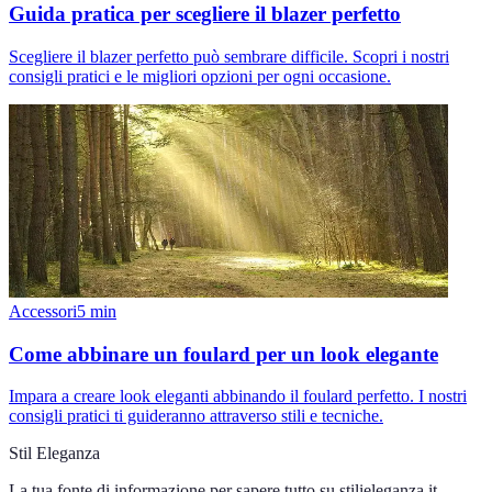
Guida pratica per scegliere il blazer perfetto
Scegliere il blazer perfetto può sembrare difficile. Scopri i nostri
consigli pratici e le migliori opzioni per ogni occasione.
Accessori
5
min
Come abbinare un foulard per un look elegante
Impara a creare look eleganti abbinando il foulard perfetto. I nostri
consigli pratici ti guideranno attraverso stili e tecniche.
Stil Eleganza
La tua fonte di informazione per sapere tutto su
stilieleganza.it
.