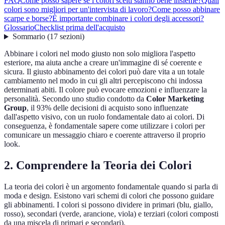
FAQ
Come posso sapere se i colori scelti stanno bene insieme?
Quali
colori sono migliori per un'intervista di lavoro?
Come posso abbinare
scarpe e borse?
È importante combinare i colori degli accessori?
Glossario
Checklist prima dell'acquisto
Sommario
(
17
sezioni
)
Abbinare i colori nel modo giusto non solo migliora l'aspetto
esteriore, ma aiuta anche a creare un'immagine di sé coerente e
sicura. Il giusto abbinamento dei colori può dare vita a un totale
cambiamento nel modo in cui gli altri percepiscono chi indossa
determinati abiti. Il colore può evocare emozioni e influenzare la
personalità. Secondo uno studio condotto da
Color Marketing
Group
, il 93% delle decisioni di acquisto sono influenzate
dall'aspetto visivo, con un ruolo fondamentale dato ai colori. Di
conseguenza, è fondamentale sapere come utilizzare i colori per
comunicare un messaggio chiaro e coerente attraverso il proprio
look.
2. Comprendere la Teoria dei Colori
La teoria dei colori è un argomento fondamentale quando si parla di
moda e design. Esistono vari schemi di colori che possono guidare
gli abbinamenti. I colori si possono dividere in primari (blu, giallo,
rosso), secondari (verde, arancione, viola) e terziari (colori composti
da una miscela di primari e secondari).