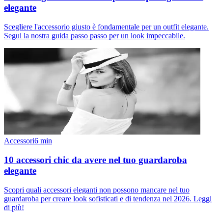
elegante
Scegliere l'accessorio giusto è fondamentale per un outfit elegante.
Segui la nostra guida passo passo per un look impeccabile.
Accessori
6
min
10 accessori chic da avere nel tuo guardaroba
elegante
Scopri quali accessori eleganti non possono mancare nel tuo
guardaroba per creare look sofisticati e di tendenza nel 2026. Leggi
di più!