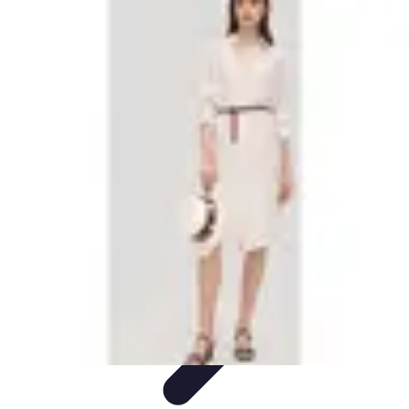
Stil Eleganza
Accessori
Consigli di Stile
Tendenze
Guida al guardaroba
Consigli di
Moda
Stil Eleganza