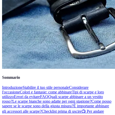
Sommario
Introduzione
Stabilire il tuo stile personale
Considerare
l'occasione
Colori e fantasie: come abbinare
Tipi di scarpe e loro
utilizzo
Errori da evitare
FAQ
Quali scarpe abbinare a un vestito
rosso?
Le scarpe bianche sono adatte per ogni stagione?
Come posso
sapere se le scarpe sono della giusta misura?
È importante abbinare
gli accessori alle scarpe?
Checklist prima di uscire
📺 Per andare