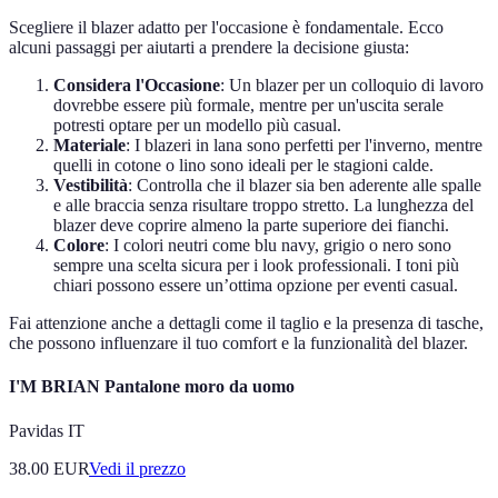
Scegliere il blazer adatto per l'occasione è fondamentale. Ecco
alcuni passaggi per aiutarti a prendere la decisione giusta:
Considera l'Occasione
: Un blazer per un colloquio di lavoro
dovrebbe essere più formale, mentre per un'uscita serale
potresti optare per un modello più casual.
Materiale
: I blazeri in lana sono perfetti per l'inverno, mentre
quelli in cotone o lino sono ideali per le stagioni calde.
Vestibilità
: Controlla che il blazer sia ben aderente alle spalle
e alle braccia senza risultare troppo stretto. La lunghezza del
blazer deve coprire almeno la parte superiore dei fianchi.
Colore
: I colori neutri come blu navy, grigio o nero sono
sempre una scelta sicura per i look professionali. I toni più
chiari possono essere un’ottima opzione per eventi casual.
Fai attenzione anche a dettagli come il taglio e la presenza di tasche,
che possono influenzare il tuo comfort e la funzionalità del blazer.
I'M BRIAN Pantalone moro da uomo
Pavidas IT
38.00
EUR
Vedi il prezzo