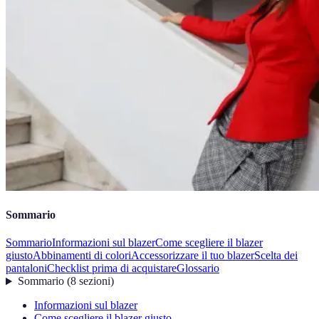
Sommario
Sommario
Informazioni sul blazer
Come scegliere il blazer
giusto
Abbinamenti di colori
Accessorizzare il tuo blazer
Scelta dei
pantaloni
Checklist prima di acquistare
Glossario
Sommario
(
8
sezioni
)
Informazioni sul blazer
Come scegliere il blazer giusto