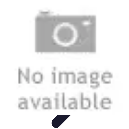
Stil Eleganza
Accessori
Consigli di Stile
Tendenze
Guida al guardaroba
Consigli di
Moda
Stil Eleganza