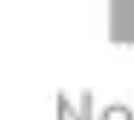
Stil Eleganza
Accessori
Consigli di Stile
Tendenze
Guida al guardaroba
Consigli di 
Stil Eleganza