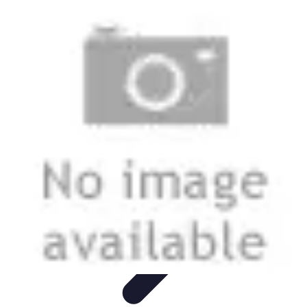
Stil Eleganza
Accessori
Consigli di Stile
Tendenze
Guida al guardaroba
Consigli di
Moda
Stil Eleganza