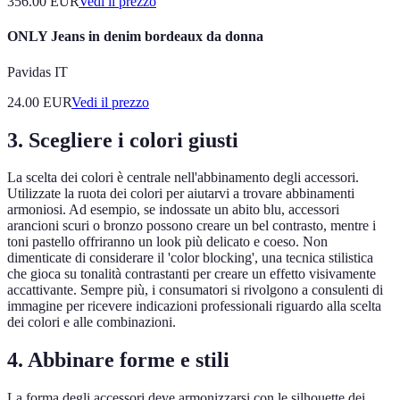
356.00
EUR
Vedi il prezzo
ONLY Jeans in denim bordeaux da donna
Pavidas IT
24.00
EUR
Vedi il prezzo
3. Scegliere i colori giusti
La scelta dei colori è centrale nell'abbinamento degli accessori.
Utilizzate la ruota dei colori per aiutarvi a trovare abbinamenti
armoniosi. Ad esempio, se indossate un abito blu, accessori
arancioni scuri o bronzo possono creare un bel contrasto, mentre i
toni pastello offriranno un look più delicato e coeso. Non
dimenticate di considerare il 'color blocking', una tecnica stilistica
che gioca su tonalità contrastanti per creare un effetto visivamente
accattivante. Sempre più, i consumatori si rivolgono a consulenti di
immagine per ricevere indicazioni professionali riguardo alla scelta
dei colori e alle combinazioni.
4. Abbinare forme e stili
La forma degli accessori deve armonizzarsi con le silhouette dei