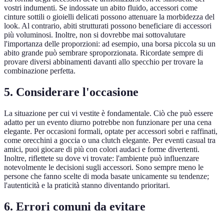
vostri indumenti. Se indossate un abito fluido, accessori come
cinture sottili o gioielli delicati possono attenuare la morbidezza del
look. Al contrario, abiti strutturati possono beneficiare di accessori
più voluminosi. Inoltre, non si dovrebbe mai sottovalutare
l'importanza delle proporzioni: ad esempio, una borsa piccola su un
abito grande può sembrare sproporzionata. Ricordate sempre di
provare diversi abbinamenti davanti allo specchio per trovare la
combinazione perfetta.
5. Considerare l'occasione
La situazione per cui vi vestite è fondamentale. Ciò che può essere
adatto per un evento diurno potrebbe non funzionare per una cena
elegante. Per occasioni formali, optate per accessori sobri e raffinati,
come orecchini a goccia o una clutch elegante. Per eventi casual tra
amici, puoi giocare di più con colori audaci e forme divertenti.
Inoltre, riflettete su dove vi trovate: l'ambiente può influenzare
notevolmente le decisioni sugli accessori. Sono sempre meno le
persone che fanno scelte di moda basate unicamente su tendenze;
l'autenticità e la praticità stanno diventando prioritari.
6. Errori comuni da evitare