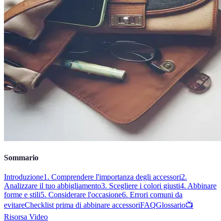
Sommario
Introduzione
1. Comprendere l'importanza degli accessori
2.
Analizzare il tuo abbigliamento
3. Scegliere i colori giusti
4. Abbinare
forme e stili
5. Considerare l'occasione
6. Errori comuni da
evitare
Checklist prima di abbinare accessori
FAQ
Glossario
📺
Risorsa Video