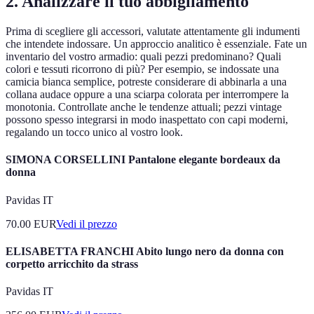
2. Analizzare il tuo abbigliamento
Prima di scegliere gli accessori, valutate attentamente gli indumenti
che intendete indossare. Un approccio analitico è essenziale. Fate un
inventario del vostro armadio: quali pezzi predominano? Quali
colori e tessuti ricorrono di più? Per esempio, se indossate una
camicia bianca semplice, potreste considerare di abbinarla a una
collana audace oppure a una sciarpa colorata per interrompere la
monotonia. Controllate anche le tendenze attuali; pezzi vintage
possono spesso integrarsi in modo inaspettato con capi moderni,
regalando un tocco unico al vostro look.
SIMONA CORSELLINI Pantalone elegante bordeaux da
donna
Pavidas IT
70.00
EUR
Vedi il prezzo
ELISABETTA FRANCHI Abito lungo nero da donna con
corpetto arricchito da strass
Pavidas IT