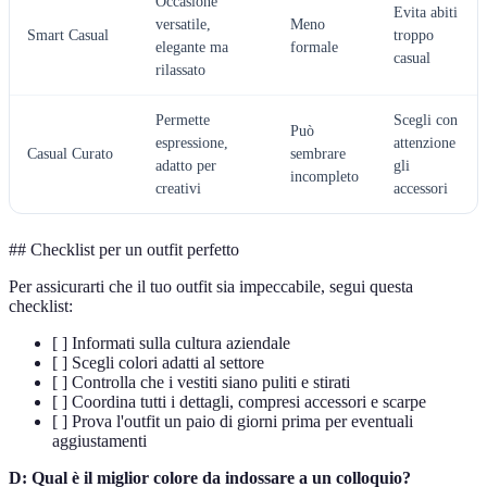
Occasione
Evita abiti
versatile,
Meno
Smart Casual
troppo
elegante ma
formale
casual
rilassato
Permette
Scegli con
Può
espressione,
attenzione
Casual Curato
sembrare
adatto per
gli
incompleto
creativi
accessori
## Checklist per un outfit perfetto
Per assicurarti che il tuo outfit sia impeccabile, segui questa
checklist:
[ ] Informati sulla cultura aziendale
[ ] Scegli colori adatti al settore
[ ] Controlla che i vestiti siano puliti e stirati
[ ] Coordina tutti i dettagli, compresi accessori e scarpe
[ ] Prova l'outfit un paio di giorni prima per eventuali
aggiustamenti
D: Qual è il miglior colore da indossare a un colloquio?