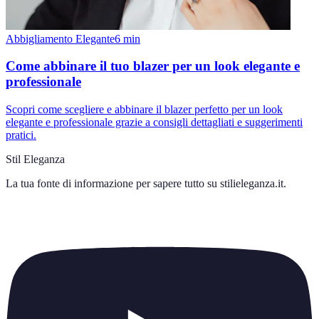
Abbigliamento Elegante
6
min
Come abbinare il tuo blazer per un look elegante e
professionale
Scopri come scegliere e abbinare il blazer perfetto per un look
elegante e professionale grazie a consigli dettagliati e suggerimenti
pratici.
Stil Eleganza
La tua fonte di informazione per sapere tutto su
stilieleganza.it
.