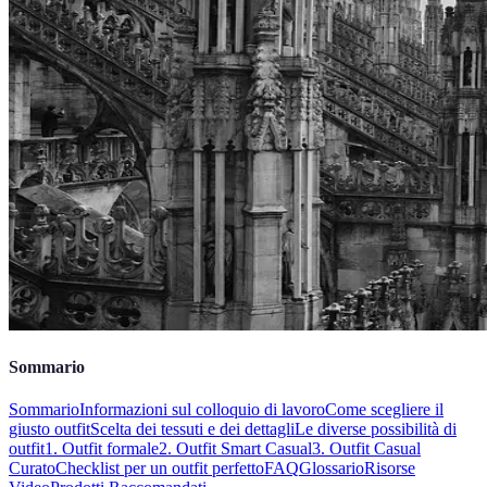
Sommario
Sommario
Informazioni sul colloquio di lavoro
Come scegliere il
giusto outfit
Scelta dei tessuti e dei dettagli
Le diverse possibilità di
outfit
1. Outfit formale
2. Outfit Smart Casual
3. Outfit Casual
Curato
Checklist per un outfit perfetto
FAQ
Glossario
Risorse