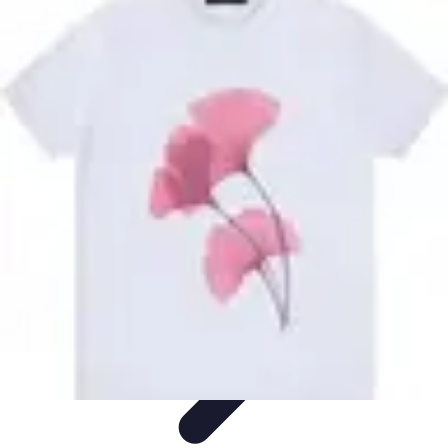
Stil Eleganza
Accessori
Consigli di Stile
Tendenze
Guida al guardaroba
Consigli di
Moda
Stil Eleganza