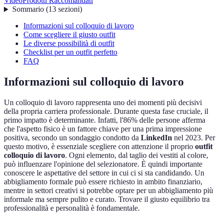
Video
Prodotti Raccomandati
Sommario
(
13
sezioni
)
Informazioni sul colloquio di lavoro
Come scegliere il giusto outfit
Le diverse possibilità di outfit
Checklist per un outfit perfetto
FAQ
Informazioni sul colloquio di lavoro
Un colloquio di lavoro rappresenta uno dei momenti più decisivi
della propria carriera professionale. Durante questa fase cruciale, il
primo impatto è determinante. Infatti, l'86% delle persone afferma
che l'aspetto fisico è un fattore chiave per una prima impressione
positiva, secondo un sondaggio condotto da
LinkedIn
nel 2023. Per
questo motivo, è essenziale scegliere con attenzione il proprio
outfit
colloquio di lavoro
. Ogni elemento, dal taglio dei vestiti al colore,
può influenzare l'opinione del selezionatore. È quindi importante
conoscere le aspettative del settore in cui ci si sta candidando. Un
abbigliamento formale può essere richiesto in ambito finanziario,
mentre in settori creativi si potrebbe optare per un abbigliamento più
informale ma sempre pulito e curato. Trovare il giusto equilibrio tra
professionalità e personalità è fondamentale.