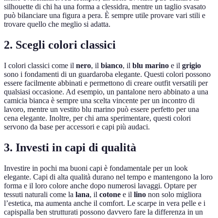
silhouette di chi ha una forma a clessidra, mentre un taglio svasato
può bilanciare una figura a pera. È sempre utile provare vari stili e
trovare quello che meglio si adatta.
2. Scegli colori classici
I colori classici come il
nero
, il
bianco
, il
blu marino
e il
grigio
sono i fondamenti di un guardaroba elegante. Questi colori possono
essere facilmente abbinati e permettono di creare outfit versatili per
qualsiasi occasione. Ad esempio, un pantalone nero abbinato a una
camicia bianca è sempre una scelta vincente per un incontro di
lavoro, mentre un vestito blu marino può essere perfetto per una
cena elegante. Inoltre, per chi ama sperimentare, questi colori
servono da base per accessori e capi più audaci.
3. Investi in capi di qualità
Investire in pochi ma buoni capi è fondamentale per un look
elegante. Capi di alta qualità durano nel tempo e mantengono la loro
forma e il loro colore anche dopo numerosi lavaggi. Optare per
tessuti naturali come la
lana
, il
cotone
e il
lino
non solo migliora
l’estetica, ma aumenta anche il comfort. Le scarpe in vera pelle e i
capispalla ben strutturati possono davvero fare la differenza in un