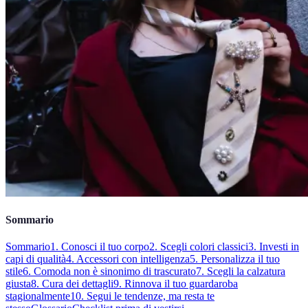
Sommario
Sommario
1. Conosci il tuo corpo
2. Scegli colori classici
3. Investi in
capi di qualità
4. Accessori con intelligenza
5. Personalizza il tuo
stile
6. Comoda non è sinonimo di trascurato
7. Scegli la calzatura
giusta
8. Cura dei dettagli
9. Rinnova il tuo guardaroba
stagionalmente
10. Segui le tendenze, ma resta te