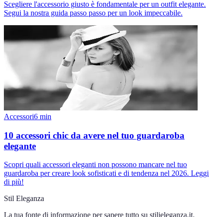
Scegliere l'accessorio giusto è fondamentale per un outfit elegante.
Segui la nostra guida passo passo per un look impeccabile.
Accessori
6
min
10 accessori chic da avere nel tuo guardaroba
elegante
Scopri quali accessori eleganti non possono mancare nel tuo
guardaroba per creare look sofisticati e di tendenza nel 2026. Leggi
di più!
Stil Eleganza
La tua fonte di informazione per sapere tutto su
stilieleganza.it
.