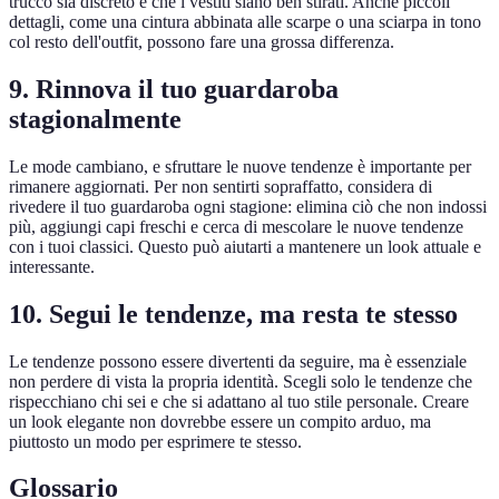
trucco sia discreto e che i vestiti siano ben stirati. Anche piccoli
dettagli, come una cintura abbinata alle scarpe o una sciarpa in tono
col resto dell'outfit, possono fare una grossa differenza.
9. Rinnova il tuo guardaroba
stagionalmente
Le mode cambiano, e sfruttare le nuove tendenze è importante per
rimanere aggiornati. Per non sentirti sopraffatto, considera di
rivedere il tuo guardaroba ogni stagione: elimina ciò che non indossi
più, aggiungi capi freschi e cerca di mescolare le nuove tendenze
con i tuoi classici. Questo può aiutarti a mantenere un look attuale e
interessante.
10. Segui le tendenze, ma resta te stesso
Le tendenze possono essere divertenti da seguire, ma è essenziale
non perdere di vista la propria identità. Scegli solo le tendenze che
rispecchiano chi sei e che si adattano al tuo stile personale. Creare
un look elegante non dovrebbe essere un compito arduo, ma
piuttosto un modo per esprimere te stesso.
Glossario