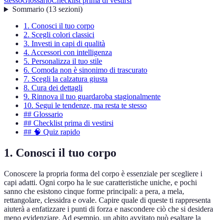
stesso
Glossario
Checklist prima di vestirsi
Sommario
(
13
sezioni
)
1. Conosci il tuo corpo
2. Scegli colori classici
3. Investi in capi di qualità
4. Accessori con intelligenza
5. Personalizza il tuo stile
6. Comoda non è sinonimo di trascurato
7. Scegli la calzatura giusta
8. Cura dei dettagli
9. Rinnova il tuo guardaroba stagionalmente
10. Segui le tendenze, ma resta te stesso
## Glossario
## Checklist prima di vestirsi
## 🧠 Quiz rapido
1. Conosci il tuo corpo
Conoscere la propria forma del corpo è essenziale per scegliere i
capi adatti. Ogni corpo ha le sue caratteristiche uniche, e pochi
sanno che esistono cinque forme principali: a pera, a mela,
rettangolare, clessidra e ovale. Capire quale di queste ti rappresenta
aiuterà a enfatizzare i punti di forza e nascondere ciò che si desidera
meno evidenziare. Ad esempio, un abito avvitato può esaltare la