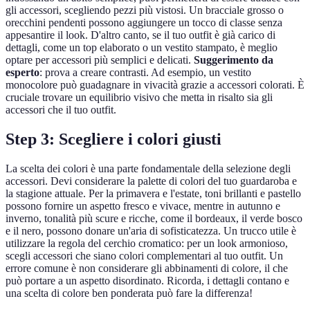
gli accessori, scegliendo pezzi più vistosi. Un bracciale grosso o
orecchini pendenti possono aggiungere un tocco di classe senza
appesantire il look. D'altro canto, se il tuo outfit è già carico di
dettagli, come un top elaborato o un vestito stampato, è meglio
optare per accessori più semplici e delicati.
Suggerimento da
esperto
: prova a creare contrasti. Ad esempio, un vestito
monocolore può guadagnare in vivacità grazie a accessori colorati. È
cruciale trovare un equilibrio visivo che metta in risalto sia gli
accessori che il tuo outfit.
Step 3: Scegliere i colori giusti
La scelta dei colori è una parte fondamentale della selezione degli
accessori. Devi considerare la palette di colori del tuo guardaroba e
la stagione attuale. Per la primavera e l'estate, toni brillanti e pastello
possono fornire un aspetto fresco e vivace, mentre in autunno e
inverno, tonalità più scure e ricche, come il bordeaux, il verde bosco
e il nero, possono donare un'aria di sofisticatezza. Un trucco utile è
utilizzare la regola del cerchio cromatico: per un look armonioso,
scegli accessori che siano colori complementari al tuo outfit. Un
errore comune è non considerare gli abbinamenti di colore, il che
può portare a un aspetto disordinato. Ricorda, i dettagli contano e
una scelta di colore ben ponderata può fare la differenza!