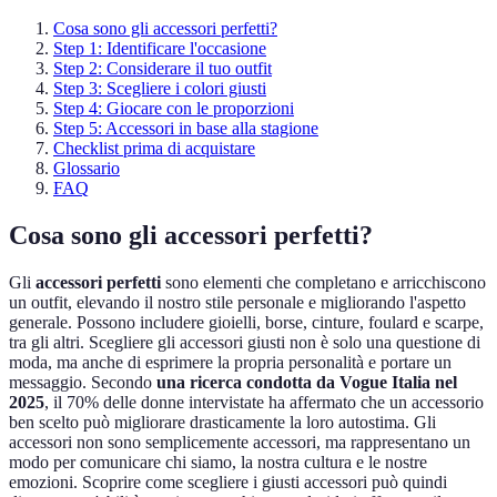
Cosa sono gli accessori perfetti?
Step 1: Identificare l'occasione
Step 2: Considerare il tuo outfit
Step 3: Scegliere i colori giusti
Step 4: Giocare con le proporzioni
Step 5: Accessori in base alla stagione
Checklist prima di acquistare
Glossario
FAQ
Cosa sono gli accessori perfetti?
Gli
accessori perfetti
sono elementi che completano e arricchiscono
un outfit, elevando il nostro stile personale e migliorando l'aspetto
generale. Possono includere gioielli, borse, cinture, foulard e scarpe,
tra gli altri. Scegliere gli accessori giusti non è solo una questione di
moda, ma anche di esprimere la propria personalità e portare un
messaggio. Secondo
una ricerca condotta da Vogue Italia nel
2025
, il 70% delle donne intervistate ha affermato che un accessorio
ben scelto può migliorare drasticamente la loro autostima. Gli
accessori non sono semplicemente accessori, ma rappresentano un
modo per comunicare chi siamo, la nostra cultura e le nostre
emozioni. Scoprire come scegliere i giusti accessori può quindi