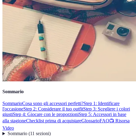
Sommario
Sommario
Cosa sono gli accessori perfetti?
Step 1: Identificare
l'occasione
Step 2: Considerare il tuo outfit
Step 3: Scegliere i colori
giusti
Step 4: Giocare con le proporzioni
Step 5: Accessori in base
alla stagione
Checklist prima di acquistare
Glossario
FAQ
📺 Risorsa
Video
Sommario
(
11
sezioni
)