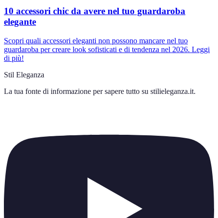
10 accessori chic da avere nel tuo guardaroba
elegante
Scopri quali accessori eleganti non possono mancare nel tuo
guardaroba per creare look sofisticati e di tendenza nel 2026. Leggi
di più!
Stil Eleganza
La tua fonte di informazione per sapere tutto su
stilieleganza.it
.