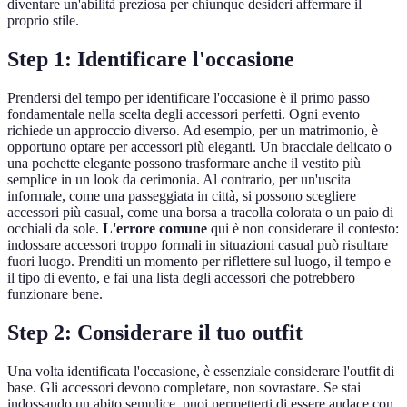
diventare un'abilità preziosa per chiunque desideri affermare il
proprio stile.
Step 1: Identificare l'occasione
Prendersi del tempo per identificare l'occasione è il primo passo
fondamentale nella scelta degli accessori perfetti. Ogni evento
richiede un approccio diverso. Ad esempio, per un matrimonio, è
opportuno optare per accessori più eleganti. Un bracciale delicato o
una pochette elegante possono trasformare anche il vestito più
semplice in un look da cerimonia. Al contrario, per un'uscita
informale, come una passeggiata in città, si possono scegliere
accessori più casual, come una borsa a tracolla colorata o un paio di
occhiali da sole.
L'errore comune
qui è non considerare il contesto:
indossare accessori troppo formali in situazioni casual può risultare
fuori luogo. Prenditi un momento per riflettere sul luogo, il tempo e
il tipo di evento, e fai una lista degli accessori che potrebbero
funzionare bene.
Step 2: Considerare il tuo outfit
Una volta identificata l'occasione, è essenziale considerare l'outfit di
base. Gli accessori devono completare, non sovrastare. Se stai
indossando un abito semplice, puoi permetterti di essere audace con