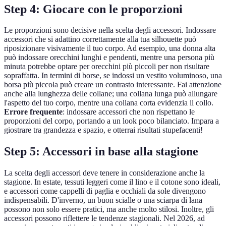
Step 4: Giocare con le proporzioni
Le proporzioni sono decisive nella scelta degli accessori. Indossare
accessori che si adattino correttamente alla tua silhouette può
riposizionare visivamente il tuo corpo. Ad esempio, una donna alta
può indossare orecchini lunghi e pendenti, mentre una persona più
minuta potrebbe optare per orecchini più piccoli per non risultare
sopraffatta. In termini di borse, se indossi un vestito voluminoso, una
borsa più piccola può creare un contrasto interessante. Fai attenzione
anche alla lunghezza delle collane; una collana lunga può allungare
l'aspetto del tuo corpo, mentre una collana corta evidenzia il collo.
Errore frequente
: indossare accessori che non rispettano le
proporzioni del corpo, portando a un look poco bilanciato. Impara a
giostrare tra grandezza e spazio, e otterrai risultati stupefacenti!
Step 5: Accessori in base alla stagione
La scelta degli accessori deve tenere in considerazione anche la
stagione. In estate, tessuti leggeri come il lino e il cotone sono ideali,
e accessori come cappelli di paglia e occhiali da sole divengono
indispensabili. D'inverno, un buon scialle o una sciarpa di lana
possono non solo essere pratici, ma anche molto stilosi. Inoltre, gli
accessori possono riflettere le tendenze stagionali. Nel 2026, ad