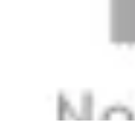
Stil Eleganza
Accessori
Consigli di Stile
Tendenze
Guida al guardaroba
Consigli di 
Stil Eleganza