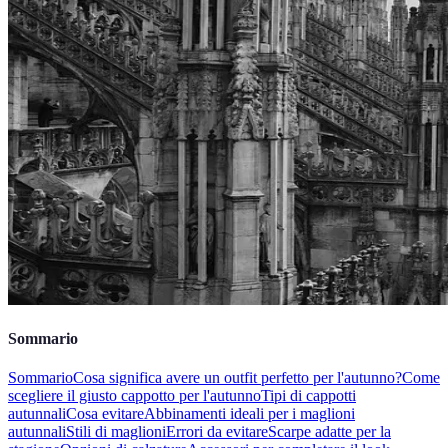
Sommario
Sommario
Cosa significa avere un outfit perfetto per l'autunno?
Come
scegliere il giusto cappotto per l'autunno
Tipi di cappotti
autunnali
Cosa evitare
Abbinamenti ideali per i maglioni
autunnali
Stili di maglioni
Errori da evitare
Scarpe adatte per la