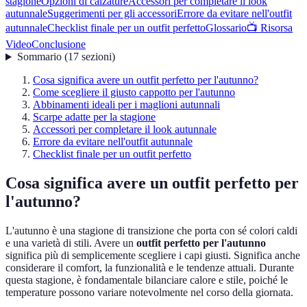
stagione
Opzioni di calzature
Accessori per completare il look
autunnale
Suggerimenti per gli accessori
Errore da evitare nell'outfit
autunnale
Checklist finale per un outfit perfetto
Glossario
📺 Risorsa
Video
Conclusione
Sommario
(
17
sezioni
)
Cosa significa avere un outfit perfetto per l'autunno?
Come scegliere il giusto cappotto per l'autunno
Abbinamenti ideali per i maglioni autunnali
Scarpe adatte per la stagione
Accessori per completare il look autunnale
Errore da evitare nell'outfit autunnale
Checklist finale per un outfit perfetto
Cosa significa avere un outfit perfetto per
l'autunno?
L'autunno è una stagione di transizione che porta con sé colori caldi
e una varietà di stili. Avere un
outfit perfetto per l'autunno
significa più di semplicemente scegliere i capi giusti. Significa anche
considerare il comfort, la funzionalità e le tendenze attuali. Durante
questa stagione, è fondamentale bilanciare calore e stile, poiché le
temperature possono variare notevolmente nel corso della giornata.