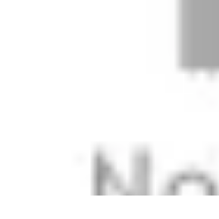
Stil Eleganza
Accessori
Consigli di Stile
Tendenze
Guida al guardaroba
Consigli di 
Stil Eleganza