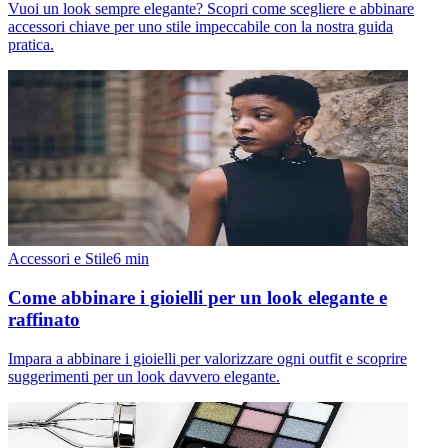
Vuoi un look sempre elegante? Scopri come scegliere e abbinare
accessori chiave per uno stile impeccabile con la nostra guida
pratica.
Accessori e Stile
6
min
Come abbinare i gioielli per un look elegante e
raffinato
Impara a abbinare i gioielli per valorizzare ogni outfit e scoprire
suggerimenti per un look davvero elegante.