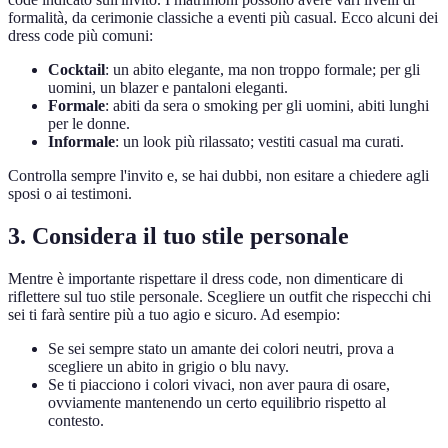
formalità, da cerimonie classiche a eventi più casual. Ecco alcuni dei
dress code più comuni:
Cocktail
: un abito elegante, ma non troppo formale; per gli
uomini, un blazer e pantaloni eleganti.
Formale
: abiti da sera o smoking per gli uomini, abiti lunghi
per le donne.
Informale
: un look più rilassato; vestiti casual ma curati.
Controlla sempre l'invito e, se hai dubbi, non esitare a chiedere agli
sposi o ai testimoni.
3. Considera il tuo stile personale
Mentre è importante rispettare il dress code, non dimenticare di
riflettere sul tuo stile personale. Scegliere un outfit che rispecchi chi
sei ti farà sentire più a tuo agio e sicuro. Ad esempio:
Se sei sempre stato un amante dei colori neutri, prova a
scegliere un abito in grigio o blu navy.
Se ti piacciono i colori vivaci, non aver paura di osare,
ovviamente mantenendo un certo equilibrio rispetto al
contesto.