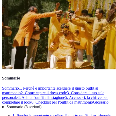
Sommario
Sommario
1. Perché è importante scegliere il giusto outfit al
matrimonio
2. Come capire il dress code
3. Considera il tuo stile
personale
4. Adatta l'outfit alla stagione
5. Accessori: la chiave per
completare il look
6. Checklist per l'outfit da matrimonio
Glossario
Sommario
(
8
sezioni
)
1. Perché è importante scegliere il giusto outfit al matrimonio