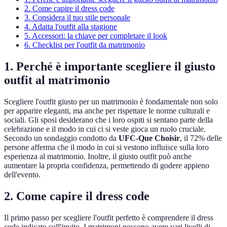
2. Come capire il dress code
3. Considera il tuo stile personale
4. Adatta l'outfit alla stagione
5. Accessori: la chiave per completare il look
6. Checklist per l'outfit da matrimonio
1. Perché è importante scegliere il giusto
outfit al matrimonio
Scegliere l'outfit giusto per un matrimonio è fondamentale non solo
per apparire eleganti, ma anche per rispettare le norme culturali e
sociali. Gli sposi desiderano che i loro ospiti si sentano parte della
celebrazione e il modo in cui ci si veste gioca un ruolo cruciale.
Secondo un sondaggio condotto da
UFC-Que Choisir
, il 72% delle
persone afferma che il modo in cui si vestono influisce sulla loro
esperienza al matrimonio. Inoltre, il giusto outfit può anche
aumentare la propria confidenza, permettendo di godere appieno
dell'evento.
2. Come capire il dress code
Il primo passo per scegliere l'outfit perfetto è comprendere il dress
code indicato sull'invito. I matrimoni possono avere vari livelli di