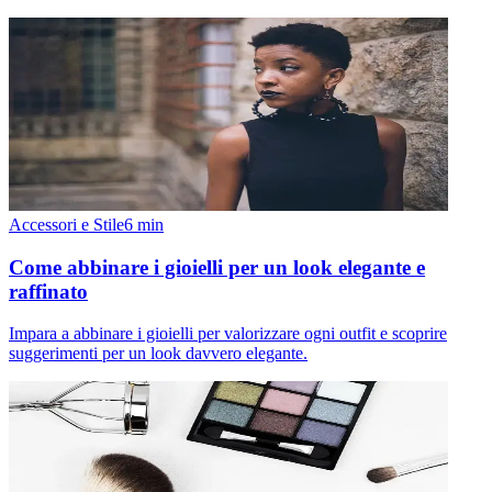
Accessori e Stile
6
min
Come abbinare i gioielli per un look elegante e
raffinato
Impara a abbinare i gioielli per valorizzare ogni outfit e scoprire
suggerimenti per un look davvero elegante.