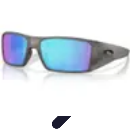
Stil Eleganza
Accessori
Consigli di Stile
Tendenze
Guida al guardaroba
Consigli di
Moda
Stil Eleganza