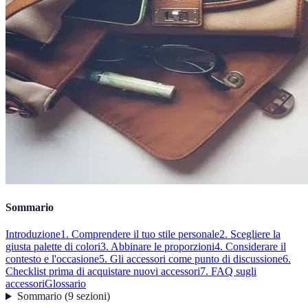
Sommario
Introduzione
1. Comprendere il tuo stile personale
2. Scegliere la
giusta palette di colori
3. Abbinare le proporzioni
4. Considerare il
contesto e l'occasione
5. Gli accessori come punto di discussione
6.
Checklist prima di acquistare nuovi accessori
7. FAQ sugli
accessori
Glossario
Sommario
(
9
sezioni
)