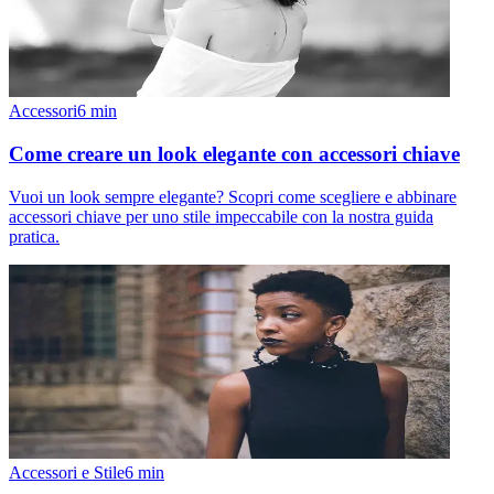
Accessori
6
min
Come creare un look elegante con accessori chiave
Vuoi un look sempre elegante? Scopri come scegliere e abbinare
accessori chiave per uno stile impeccabile con la nostra guida
pratica.
Accessori e Stile
6
min