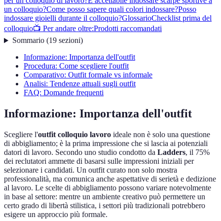
per un colloquio di lavoro?
È accettabile indossare scarpe sportive a
un colloquio?
Come posso sapere quali colori indossare?
Posso
indossare gioielli durante il colloquio?
Glossario
Checklist prima del
colloquio
📺 Per andare oltre:
Prodotti raccomandati
Sommario
(
19
sezioni
)
Informazione: Importanza dell'outfit
Procedura: Come scegliere l'outfit
Comparativo: Outfit formale vs informale
Analisi: Tendenze attuali sugli outfit
FAQ: Domande frequenti
Informazione: Importanza dell'outfit
Scegliere l'
outfit colloquio lavoro
ideale non è solo una questione
di abbigliamento; è la prima impressione che si lascia ai potenziali
datori di lavoro. Secondo uno studio condotto da
Ladders
, il 75%
dei reclutatori ammette di basarsi sulle impressioni iniziali per
selezionare i candidati. Un outfit curato non solo mostra
professionalità, ma comunica anche aspettative di serietà e dedizione
al lavoro. Le scelte di abbigliamento possono variare notevolmente
in base al settore: mentre un ambiente creativo può permettere un
certo grado di libertà stilistica, i settori più tradizionali potrebbero
esigere un approccio più formale.