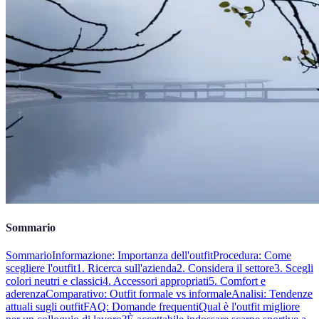
Sommario
Sommario
Informazione: Importanza dell'outfit
Procedura: Come
scegliere l'outfit
1. Ricerca sull'azienda
2. Considera il settore
3. Scegli
colori neutri e classici
4. Accessori appropriati
5. Comfort e
aderenza
Comparativo: Outfit formale vs informale
Analisi: Tendenze
attuali sugli outfit
FAQ: Domande frequenti
Qual è l'outfit migliore