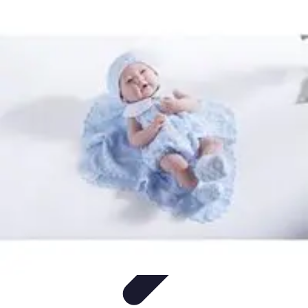
Stil Eleganza
Accessori
Consigli di Stile
Tendenze
Guida al guardaroba
Consigli di
Moda
Stil Eleganza