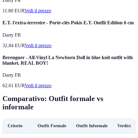
Darty FR
11.80
EUR
Vedi il prezzo
E.T. l'extra-terrestre - Porte-clés Pokis E.T. Outfit Edition 6 cm
Darty FR
32.84
EUR
Vedi il prezzo
Berenguer - All-Vinyl La Newborn Doll in blue knit outfit with
blanket. REAL BOY!
Darty FR
62.61
EUR
Vedi il prezzo
Comparativo: Outfit formale vs
informale
Criterio
Outfit Formale
Outfit Informale
Verdict