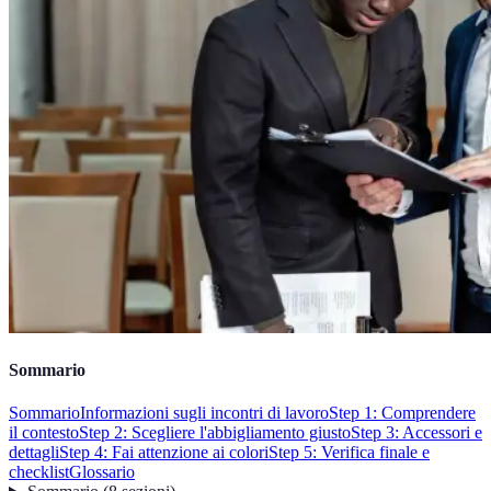
Sommario
Sommario
Informazioni sugli incontri di lavoro
Step 1: Comprendere
il contesto
Step 2: Scegliere l'abbigliamento giusto
Step 3: Accessori e
dettagli
Step 4: Fai attenzione ai colori
Step 5: Verifica finale e
checklist
Glossario