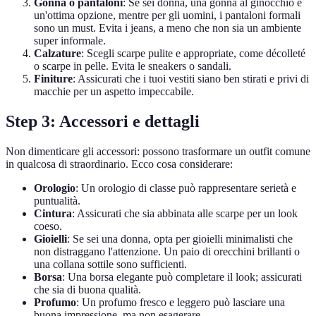
Gonna o pantaloni
: Se sei donna, una gonna al ginocchio è
un'ottima opzione, mentre per gli uomini, i pantaloni formali
sono un must. Evita i jeans, a meno che non sia un ambiente
super informale.
Calzature
: Scegli scarpe pulite e appropriate, come décolleté
o scarpe in pelle. Evita le sneakers o sandali.
Finiture
: Assicurati che i tuoi vestiti siano ben stirati e privi di
macchie per un aspetto impeccabile.
Step 3: Accessori e dettagli
Non dimenticare gli accessori: possono trasformare un outfit comune
in qualcosa di straordinario. Ecco cosa considerare:
Orologio
: Un orologio di classe può rappresentare serietà e
puntualità.
Cintura
: Assicurati che sia abbinata alle scarpe per un look
coeso.
Gioielli
: Se sei una donna, opta per gioielli minimalisti che
non distraggano l'attenzione. Un paio di orecchini brillanti o
una collana sottile sono sufficienti.
Borsa
: Una borsa elegante può completare il look; assicurati
che sia di buona qualità.
Profumo
: Un profumo fresco e leggero può lasciare una
buona impressione, ma non esagerare.