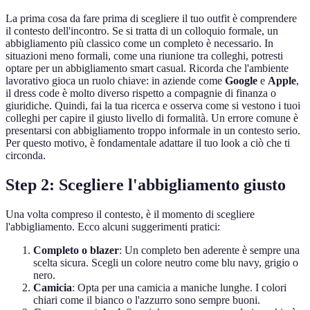
La prima cosa da fare prima di scegliere il tuo outfit è comprendere
il contesto dell'incontro. Se si tratta di un colloquio formale, un
abbigliamento più classico come un completo è necessario. In
situazioni meno formali, come una riunione tra colleghi, potresti
optare per un abbigliamento smart casual. Ricorda che l'ambiente
lavorativo gioca un ruolo chiave: in aziende come
Google
e
Apple
,
il dress code è molto diverso rispetto a compagnie di finanza o
giuridiche. Quindi, fai la tua ricerca e osserva come si vestono i tuoi
colleghi per capire il giusto livello di formalità. Un errore comune è
presentarsi con abbigliamento troppo informale in un contesto serio.
Per questo motivo, è fondamentale adattare il tuo look a ciò che ti
circonda.
Step 2: Scegliere l'abbigliamento giusto
Una volta compreso il contesto, è il momento di scegliere
l'abbigliamento. Ecco alcuni suggerimenti pratici:
Completo o blazer
: Un completo ben aderente è sempre una
scelta sicura. Scegli un colore neutro come blu navy, grigio o
nero.
Camicia
: Opta per una camicia a maniche lunghe. I colori
chiari come il bianco o l'azzurro sono sempre buoni.