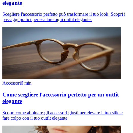
elegante
Scegliere l'accessorio perfetto può trasformare il tuo look. Scopri i
passaggi pratici per esaltare ogni outfit elegante.
Accessori
6
min
Come scegliere l'accessorio perfetto per un outfit
elegante
Scopri come abbinare gli accessori giusti per elevare il tuo stile e
fare colpo con il tuo outfit elegante.