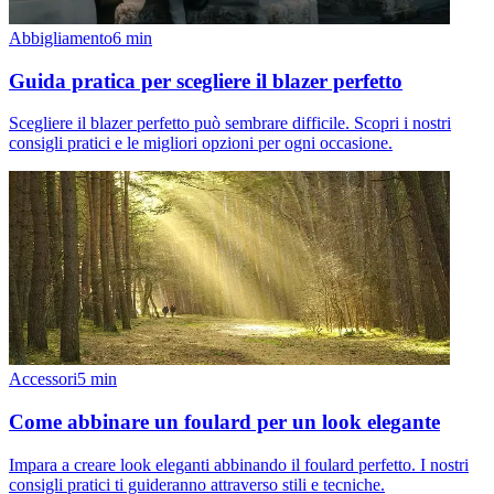
Abbigliamento
6
min
Guida pratica per scegliere il blazer perfetto
Scegliere il blazer perfetto può sembrare difficile. Scopri i nostri
consigli pratici e le migliori opzioni per ogni occasione.
Accessori
5
min
Come abbinare un foulard per un look elegante
Impara a creare look eleganti abbinando il foulard perfetto. I nostri
consigli pratici ti guideranno attraverso stili e tecniche.