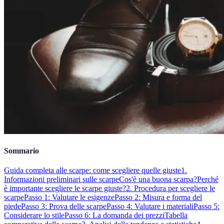
Sommario
Guida completa alle scarpe: come scegliere quelle giuste
1.
Informazioni preliminari sulle scarpe
Cos'è una buona scarpa?
Perché
è importante scegliere le scarpe giuste?
2. Procedura per scegliere le
scarpe
Passo 1: Valutare le esigenze
Passo 2: Misura e forma del
piede
Passo 3: Prova delle scarpe
Passo 4: Valutare i materiali
Passo 5:
Considerare lo stile
Passo 6: La domanda dei prezzi
Tabella