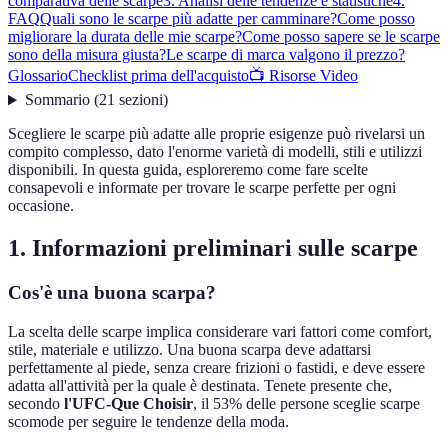
comparativa delle scarpe
3. Analisi delle tendenze e statistiche
4.
FAQ
Quali sono le scarpe più adatte per camminare?
Come posso
migliorare la durata delle mie scarpe?
Come posso sapere se le scarpe
sono della misura giusta?
Le scarpe di marca valgono il prezzo?
Glossario
Checklist prima dell'acquisto
📺 Risorse Video
Sommario
(
21
sezioni
)
Scegliere le scarpe più adatte alle proprie esigenze può rivelarsi un
compito complesso, dato l'enorme varietà di modelli, stili e utilizzi
disponibili. In questa guida, esploreremo come fare scelte
consapevoli e informate per trovare le scarpe perfette per ogni
occasione.
1. Informazioni preliminari sulle scarpe
Cos'è una buona scarpa?
La scelta delle scarpe implica considerare vari fattori come comfort,
stile, materiale e utilizzo. Una buona scarpa deve adattarsi
perfettamente al piede, senza creare frizioni o fastidi, e deve essere
adatta all'attività per la quale è destinata. Tenete presente che,
secondo
l'UFC-Que Choisir
, il 53% delle persone sceglie scarpe
scomode per seguire le tendenze della moda.