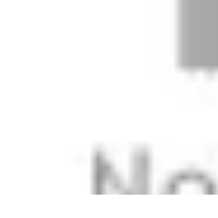
Stil Eleganza
Accessori
Consigli di Stile
Tendenze
Guida al guardaroba
Consigli di 
Stil Eleganza