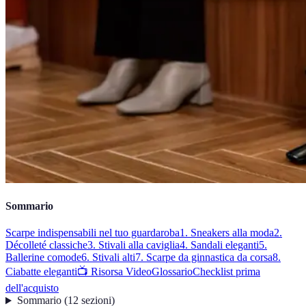
Sommario
Scarpe indispensabili nel tuo guardaroba
1. Sneakers alla moda
2.
Décolleté classiche
3. Stivali alla caviglia
4. Sandali eleganti
5.
Ballerine comode
6. Stivali alti
7. Scarpe da ginnastica da corsa
8.
Ciabatte eleganti
📺 Risorsa Video
Glossario
Checklist prima
dell'acquisto
Sommario
(
12
sezioni
)