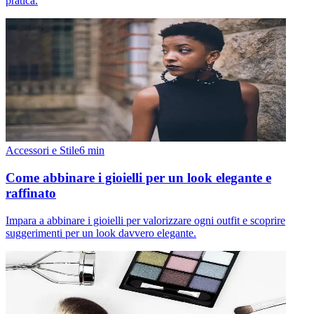
pratica.
Accessori e Stile
6
min
Come abbinare i gioielli per un look elegante e
raffinato
Impara a abbinare i gioielli per valorizzare ogni outfit e scoprire
suggerimenti per un look davvero elegante.