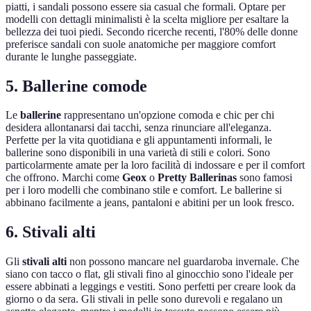
piatti, i sandali possono essere sia casual che formali. Optare per
modelli con dettagli minimalisti è la scelta migliore per esaltare la
bellezza dei tuoi piedi. Secondo ricerche recenti, l'80% delle donne
preferisce sandali con suole anatomiche per maggiore comfort
durante le lunghe passeggiate.
5. Ballerine comode
Le
ballerine
rappresentano un'opzione comoda e chic per chi
desidera allontanarsi dai tacchi, senza rinunciare all'eleganza.
Perfette per la vita quotidiana e gli appuntamenti informali, le
ballerine sono disponibili in una varietà di stili e colori. Sono
particolarmente amate per la loro facilità di indossare e per il comfort
che offrono. Marchi come
Geox
o
Pretty Ballerinas
sono famosi
per i loro modelli che combinano stile e comfort. Le ballerine si
abbinano facilmente a jeans, pantaloni e abitini per un look fresco.
6. Stivali alti
Gli
stivali alti
non possono mancare nel guardaroba invernale. Che
siano con tacco o flat, gli stivali fino al ginocchio sono l'ideale per
essere abbinati a leggings e vestiti. Sono perfetti per creare look da
giorno o da sera. Gli stivali in pelle sono durevoli e regalano un