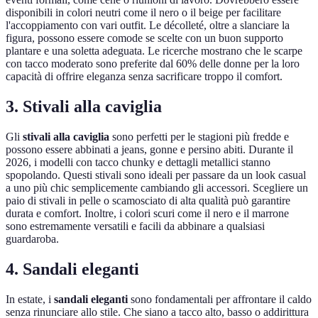
disponibili in colori neutri come il nero o il beige per facilitare
l'accoppiamento con vari outfit. Le décolleté, oltre a slanciare la
figura, possono essere comode se scelte con un buon supporto
plantare e una soletta adeguata. Le ricerche mostrano che le scarpe
con tacco moderato sono preferite dal 60% delle donne per la loro
capacità di offrire eleganza senza sacrificare troppo il comfort.
3. Stivali alla caviglia
Gli
stivali alla caviglia
sono perfetti per le stagioni più fredde e
possono essere abbinati a jeans, gonne e persino abiti. Durante il
2026, i modelli con tacco chunky e dettagli metallici stanno
spopolando. Questi stivali sono ideali per passare da un look casual
a uno più chic semplicemente cambiando gli accessori. Scegliere un
paio di stivali in pelle o scamosciato di alta qualità può garantire
durata e comfort. Inoltre, i colori scuri come il nero e il marrone
sono estremamente versatili e facili da abbinare a qualsiasi
guardaroba.
4. Sandali eleganti
In estate, i
sandali eleganti
sono fondamentali per affrontare il caldo
senza rinunciare allo stile. Che siano a tacco alto, basso o addirittura