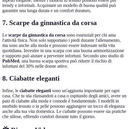
aspetto elegante, mentre i modelli in tessuto possono essere più
trendy e informali. Acquistare un modello di buona qualità può
garantire una lunga durata e un comfort duraturo.
7. Scarpe da ginnastica da corsa
Le
scarpe da ginnastica da corsa
sono essenziali per chi ama
l'attività fisica. Non solo supportano i piedi durante l'allenamento,
ma sono anche alla moda e possono essere indossate nella vita
quotidiana. Investire in una scarpa con una buona ammortizzazione
e supporto può aiutare a prevenire infortuni. Secondo uno studio di
PubMed
, una buona scarpa sportiva può ridurre il rischio di
infortuni del 30% nelle donne attive.
8. Ciabatte eleganti
Infine, le
ciabatte eleganti
sono un'aggiunta importante per ogni
casa. Che tu stia rilassandoti a casa o ospitando degli amici, avere un
paio di ciabatte alla moda e comode è fondamentale. I modelli in
morbido tessuto o in pelle possono aggiungere un tocco di eleganza
anche alla tua vita domestica. Le ciabatte possono essere sia pratiche
che stilose, offrendo comfort durante tutto il giorno.