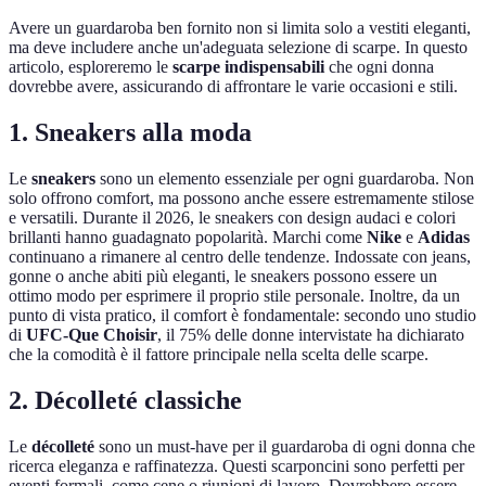
Avere un guardaroba ben fornito non si limita solo a vestiti eleganti,
ma deve includere anche un'adeguata selezione di scarpe. In questo
articolo, esploreremo le
scarpe indispensabili
che ogni donna
dovrebbe avere, assicurando di affrontare le varie occasioni e stili.
1. Sneakers alla moda
Le
sneakers
sono un elemento essenziale per ogni guardaroba. Non
solo offrono comfort, ma possono anche essere estremamente stilose
e versatili. Durante il 2026, le sneakers con design audaci e colori
brillanti hanno guadagnato popolarità. Marchi come
Nike
e
Adidas
continuano a rimanere al centro delle tendenze. Indossate con jeans,
gonne o anche abiti più eleganti, le sneakers possono essere un
ottimo modo per esprimere il proprio stile personale. Inoltre, da un
punto di vista pratico, il comfort è fondamentale: secondo uno studio
di
UFC-Que Choisir
, il 75% delle donne intervistate ha dichiarato
che la comodità è il fattore principale nella scelta delle scarpe.
2. Décolleté classiche
Le
décolleté
sono un must-have per il guardaroba di ogni donna che
ricerca eleganza e raffinatezza. Questi scarponcini sono perfetti per
eventi formali, come cene o riunioni di lavoro. Dovrebbero essere