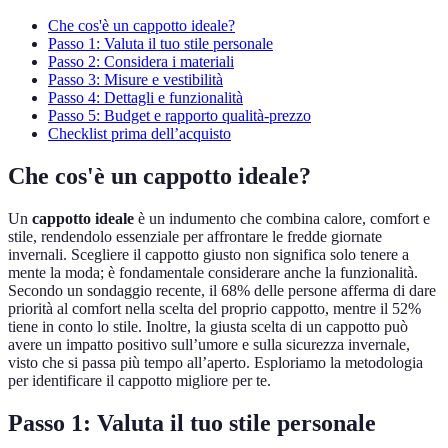
Che cos'è un cappotto ideale?
Passo 1: Valuta il tuo stile personale
Passo 2: Considera i materiali
Passo 3: Misure e vestibilità
Passo 4: Dettagli e funzionalità
Passo 5: Budget e rapporto qualità-prezzo
Checklist prima dell’acquisto
Che cos'è un cappotto ideale?
Un
cappotto ideale
è un indumento che combina calore, comfort e
stile, rendendolo essenziale per affrontare le fredde giornate
invernali. Scegliere il cappotto giusto non significa solo tenere a
mente la moda; è fondamentale considerare anche la funzionalità.
Secondo un sondaggio recente, il 68% delle persone afferma di dare
priorità al comfort nella scelta del proprio cappotto, mentre il 52%
tiene in conto lo stile. Inoltre, la giusta scelta di un cappotto può
avere un impatto positivo sull’umore e sulla sicurezza invernale,
visto che si passa più tempo all’aperto. Esploriamo la metodologia
per identificare il cappotto migliore per te.
Passo 1: Valuta il tuo stile personale