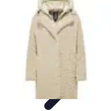
Stil Eleganza
Accessori
Consigli di Stile
Tendenze
Guida al guardaroba
Consigli di
Moda
Stil Eleganza