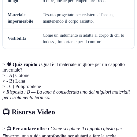
lungo
o oltre, ideale per temperature fredde.
Materiale
Tessuto progettato per resistere all'acqua,
impermeabile
mantenendo il corpo asciutto.
Come un indumento si adatta al corpo di chi lo
Vestibilità
indossa, importante per il comfort.
>
🧠 Quiz rapido :
Qual è il materiale migliore per un cappotto
invernale?
> - A) Cotone
> - B) Lana
> - C) Polipropilene
>
Risposta : B — La lana è considerata uno dei migliori materiali
per l'isolamento termico.
📺 Risorsa Video
>
📺 Per andare oltre :
Come scegliere il cappotto giusto per
l'inverno
, una guida approfondita per aiutarti a fare la scelta