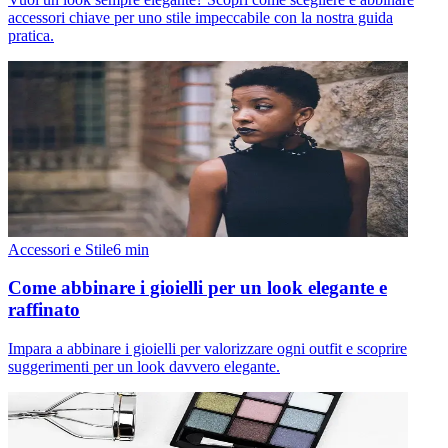
accessori chiave per uno stile impeccabile con la nostra guida
pratica.
Accessori e Stile
6
min
Come abbinare i gioielli per un look elegante e
raffinato
Impara a abbinare i gioielli per valorizzare ogni outfit e scoprire
suggerimenti per un look davvero elegante.