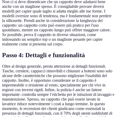
Non ci si deve dimenticare che un cappotto deve adattarsi bene
anche con un maglione spesso. È consigliabile provare diversi
modelli per capire quale taglio si adatta meglio alle tue forme. I
modelli oversize sono di tendenza, ma è fondamentale non perdere
la silhouette. Prendi anche in considerazione la lunghezza del
cappotto: un cappotto corto può essere più pratico per l'uso
quotidiano, mentre un cappotto lungo può offrire maggiore calore.
Se possibile, prova il cappotto in diverse situazioni, come
indossando un semplice top o un maglione pesante per capire
realmente come si presenta sul corpo.
Passo 4: Dettagli e funzionalità
Oltre al design generale, presta attenzione ai dettagli funzionali.
Tasche, cerniere, cappucci rimovibili e chiusure a bottoni sono solo
alcune delle caratteristiche che possono migliorare l'usabilità del
cappotto. Inoltre, è opportuno considerare se il cappotto è
impermeabile o resistente al vento, specialmente per chi vive in
regioni con inverni rigidi. Infine, la pulizia è anche un fattore
importante: controlla sempre l’etichetta per le istruzioni di lavaggio e
manutenzione. Spesso, un cappotto che può essere lavato in
lavatrice riduce notevolmente i costi a lungo termine. In questo
momento, le recensioni dei clienti giudicano come essenziali la
presenza di dettagli funzionali, con il 70% degli utenti soddisfatti di