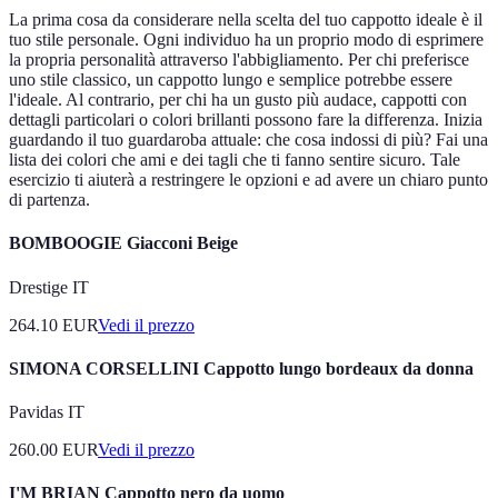
La prima cosa da considerare nella scelta del tuo cappotto ideale è il
tuo stile personale. Ogni individuo ha un proprio modo di esprimere
la propria personalità attraverso l'abbigliamento. Per chi preferisce
uno stile classico, un cappotto lungo e semplice potrebbe essere
l'ideale. Al contrario, per chi ha un gusto più audace, cappotti con
dettagli particolari o colori brillanti possono fare la differenza. Inizia
guardando il tuo guardaroba attuale: che cosa indossi di più? Fai una
lista dei colori che ami e dei tagli che ti fanno sentire sicuro. Tale
esercizio ti aiuterà a restringere le opzioni e ad avere un chiaro punto
di partenza.
BOMBOOGIE Giacconi Beige
Drestige IT
264.10
EUR
Vedi il prezzo
SIMONA CORSELLINI Cappotto lungo bordeaux da donna
Pavidas IT
260.00
EUR
Vedi il prezzo
I'M BRIAN Cappotto nero da uomo