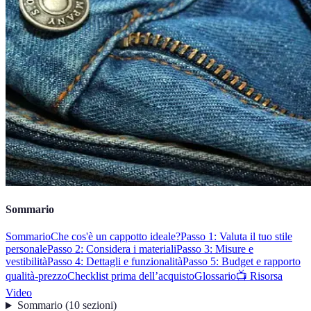
Sommario
Sommario
Che cos'è un cappotto ideale?
Passo 1: Valuta il tuo stile
personale
Passo 2: Considera i materiali
Passo 3: Misure e
vestibilità
Passo 4: Dettagli e funzionalità
Passo 5: Budget e rapporto
qualità-prezzo
Checklist prima dell’acquisto
Glossario
📺 Risorsa
Video
Sommario
(
10
sezioni
)