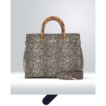
Stil Eleganza
Accessori
Consigli di Stile
Tendenze
Guida al guardaroba
Consigli di
Moda
Stil Eleganza