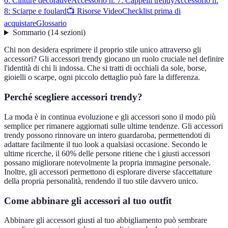
6: Cinture decorative
Accessorio n. 7: Cappelli trendy
Accessorio n.
8: Sciarpe e foulard
📺 Risorse Video
Checklist prima di
acquistare
Glossario
Sommario
(
14
sezioni
)
Chi non desidera esprimere il proprio stile unico attraverso gli
accessori? Gli accessori trendy giocano un ruolo cruciale nel definire
l'identità di chi li indossa. Che si tratti di occhiali da sole, borse,
gioielli o scarpe, ogni piccolo dettaglio può fare la differenza.
Perché scegliere accessori trendy?
La moda è in continua evoluzione e gli accessori sono il modo più
semplice per rimanere aggiornati sulle ultime tendenze. Gli accessori
trendy possono rinnovare un intero guardaroba, permettendoti di
adattare facilmente il tuo look a qualsiasi occasione. Secondo le
ultime ricerche, il 60% delle persone ritiene che i giusti accessori
possano migliorare notevolmente la propria immagine personale.
Inoltre, gli accessori permettono di esplorare diverse sfaccettature
della propria personalità, rendendo il tuo stile davvero unico.
Come abbinare gli accessori al tuo outfit
Abbinare gli accessori giusti al tuo abbigliamento può sembrare