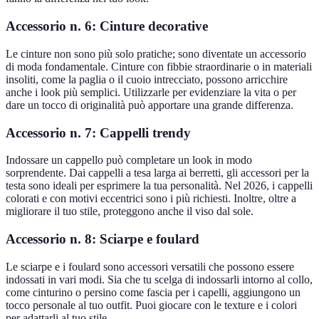
Accessorio n. 6: Cinture decorative
Le cinture non sono più solo pratiche; sono diventate un accessorio
di moda fondamentale. Cinture con fibbie straordinarie o in materiali
insoliti, come la paglia o il cuoio intrecciato, possono arricchire
anche i look più semplici. Utilizzarle per evidenziare la vita o per
dare un tocco di originalità può apportare una grande differenza.
Accessorio n. 7: Cappelli trendy
Indossare un cappello può completare un look in modo
sorprendente. Dai cappelli a tesa larga ai berretti, gli accessori per la
testa sono ideali per esprimere la tua personalità. Nel 2026, i cappelli
colorati e con motivi eccentrici sono i più richiesti. Inoltre, oltre a
migliorare il tuo stile, proteggono anche il viso dal sole.
Accessorio n. 8: Sciarpe e foulard
Le sciarpe e i foulard sono accessori versatili che possono essere
indossati in vari modi. Sia che tu scelga di indossarli intorno al collo,
come cinturino o persino come fascia per i capelli, aggiungono un
tocco personale al tuo outfit. Puoi giocare con le texture e i colori
per adattarli al tuo stile.