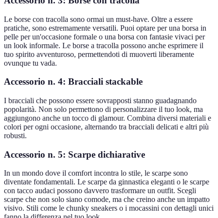
Accessorio n. 3: Borse con tracolla
Le borse con tracolla sono ormai un must-have. Oltre a essere
pratiche, sono estremamente versatili. Puoi optare per una borsa in
pelle per un'occasione formale o una borsa con fantasie vivaci per
un look informale. Le borse a tracolla possono anche esprimere il
tuo spirito avventuroso, permettendoti di muoverti liberamente
ovunque tu vada.
Accessorio n. 4: Bracciali stackable
I bracciali che possono essere sovrapposti stanno guadagnando
popolarità. Non solo permettono di personalizzare il tuo look, ma
aggiungono anche un tocco di glamour. Combina diversi materiali e
colori per ogni occasione, alternando tra bracciali delicati e altri più
robusti.
Accessorio n. 5: Scarpe dichiarative
In un mondo dove il comfort incontra lo stile, le scarpe sono
diventate fondamentali. Le scarpe da ginnastica eleganti o le scarpe
con tacco audaci possono davvero trasformare un outfit. Scegli
scarpe che non solo siano comode, ma che creino anche un impatto
visivo. Stili come le chunky sneakers o i mocassini con dettagli unici
fanno la differenza nel tuo look.