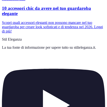
10 accessori chic da avere nel tuo guardaroba
elegante
Scopri quali accessori eleganti non possono mancare nel tuo
guardaroba per creare look sofisticati e di tendenza nel 2026. Leggi
di più!
Stil Eleganza
La tua fonte di informazione per sapere tutto su
stilieleganza.it
.