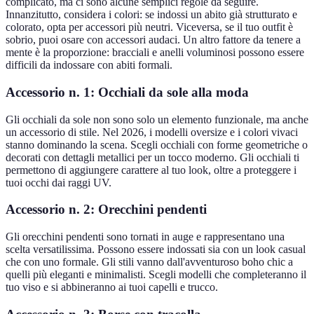
complicato, ma ci sono alcune semplici regole da seguire.
Innanzitutto, considera i colori: se indossi un abito già strutturato e
colorato, opta per accessori più neutri. Viceversa, se il tuo outfit è
sobrio, puoi osare con accessori audaci. Un altro fattore da tenere a
mente è la proporzione: bracciali e anelli voluminosi possono essere
difficili da indossare con abiti formali.
Accessorio n. 1: Occhiali da sole alla moda
Gli occhiali da sole non sono solo un elemento funzionale, ma anche
un accessorio di stile. Nel 2026, i modelli oversize e i colori vivaci
stanno dominando la scena. Scegli occhiali con forme geometriche o
decorati con dettagli metallici per un tocco moderno. Gli occhiali ti
permettono di aggiungere carattere al tuo look, oltre a proteggere i
tuoi occhi dai raggi UV.
Accessorio n. 2: Orecchini pendenti
Gli orecchini pendenti sono tornati in auge e rappresentano una
scelta versatilissima. Possono essere indossati sia con un look casual
che con uno formale. Gli stili vanno dall'avventuroso boho chic a
quelli più eleganti e minimalisti. Scegli modelli che completeranno il
tuo viso e si abbineranno ai tuoi capelli e trucco.