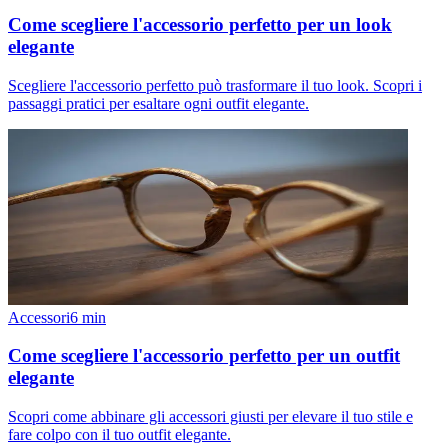
Come scegliere l'accessorio perfetto per un look
elegante
Scegliere l'accessorio perfetto può trasformare il tuo look. Scopri i
passaggi pratici per esaltare ogni outfit elegante.
Accessori
6
min
Come scegliere l'accessorio perfetto per un outfit
elegante
Scopri come abbinare gli accessori giusti per elevare il tuo stile e
fare colpo con il tuo outfit elegante.