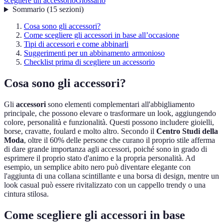
scegliere un accessorio
Glossario
Sommario
(
15
sezioni
)
Cosa sono gli accessori?
Come scegliere gli accessori in base all’occasione
Tipi di accessori e come abbinarli
Suggerimenti per un abbinamento armonioso
Checklist prima di scegliere un accessorio
Cosa sono gli accessori?
Gli
accessori
sono elementi complementari all'abbigliamento
principale, che possono elevare o trasformare un look, aggiungendo
colore, personalità e funzionalità. Questi possono includere gioielli,
borse, cravatte, foulard e molto altro. Secondo il
Centro Studi della
Moda
, oltre il 60% delle persone che curano il proprio stile afferma
di dare grande importanza agli accessori, poiché sono in grado di
esprimere il proprio stato d'animo e la propria personalità. Ad
esempio, un semplice abito nero può diventare elegante con
l'aggiunta di una collana scintillante e una borsa di design, mentre un
look casual può essere rivitalizzato con un cappello trendy o una
cintura stilosa.
Come scegliere gli accessori in base