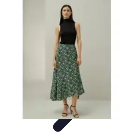
Stil Eleganza
Accessori
Consigli di Stile
Tendenze
Guida al guardaroba
Consigli di
Moda
Stil Eleganza