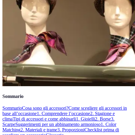
Sommario
Sommario
Cosa sono gli accessori?
Come scegliere gli accessori in
base all’occasione
1. Comprendere l’occasione
2. Stagione e
clima
Tipi di accessori e come abbinarli
1. Gioielli
2. Borse
3.
Scarpe
Suggerimenti per un abbinamento armonioso
1. Color
Matching
2. Materiali e trame
3. Proporzioni
Checklist prima di