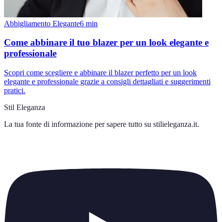
Abbigliamento Elegante
6
min
Come abbinare il tuo blazer per un look elegante e
professionale
Scopri come scegliere e abbinare il blazer perfetto per un look
elegante e professionale grazie a consigli dettagliati e suggerimenti
pratici.
Stil Eleganza
La tua fonte di informazione per sapere tutto su
stilieleganza.it
.