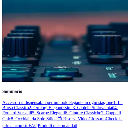
Sommario
Accessori indispensabili per un look elegante in ogni stagione
1. La
Borsa Classica
2. Orologi Elegantissimi
3. Gioielli Sottovalutati
4.
Foulard Versatili
5. Scarpe Eleganti
6. Cinture Classiche
7. Cappelli
Chic
8. Occhiali da Sole Stilosi
📺 Risorsa Video
Glossario
Checklist
prima acquisto
FAQ
Prodotti raccomandati