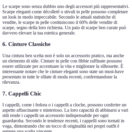
Le scarpe sono senza dubbio uno degli accessori più rappresentativi.
Scarpe eleganti come décolleté o stivali in pelle possono completare
un look in modo impeccabile. Secondo le attuali statistiche di
vendite, le scarpe in pelle costituiscono il 60% delle vendite di
scarpe, segno della loro richiesta. Un paio di scarpe ben curate può
davvero elevare la tua estetica generale.
6. Cinture Classiche
Una cintura ben scelta non è solo un accessorio pratico, ma anche
un elemento di stile. Cinture in pelle con fibbie raffinate possono
essere utilizzate per accentuare la vita e migliorare la silhouette. È
interessante notare che le cinture eleganti sono state un must-have
presentato in tutte le sfilate di moda recenti, confermandone la
rilevanza.
7. Cappelli Chic
I cappelli, come i fedora o i cappelli a cloche, possono conferire un
aspetto affascinante e misterioso. La loro capacità di abbinarsi a vari
stili rende i cappelli un accessorio indispensabile per ogni
guardaroba. Secondo le tendenze recenti, i cappelli sono tornati in
voga, dimostrando che un tocco di originalità nei propri outfit è
sempre una scelta vincente.