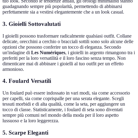
tuo look. Secondo le tendenze attuali, gli orologi minimalisti stanno
guadagnando sempre più popolarità, permettendo di abbinarsi
perfettamente sia a vestirsi elegantemente che a un look casual.
3. Gioielli Sottovalutati
I gioielli possono trasformare radicalmente qualsiasi outfit. Collane
delicate, orecchini a cerchio o bracciali sottili sono solo alcune delle
opzioni che possono conferire un tocco di eleganza. Secondo
un'indagine di
Les Numériques
, i gioielli in argento rimangono tra i
preferiti per la loro versatilità e il loro fascino senza tempo. Non
dimenticare mai di abbinare i gioielli al tuo outfit per un effetto
armonioso.
4. Foulard Versatili
Un foulard può essere indossato in vari modi, sia come accessorio
per capelli, sia come coprispalle per una serata elegante. Scegli
tessuti morbidi e di alta qualità, come la seta, per aggiungere un
tocco di classe. Statisticamente, i foulard di seta sono diventati
sempre più comuni nel mondo della moda per il loro aspetto
lussuoso e la loro leggerezza.
5. Scarpe Eleganti