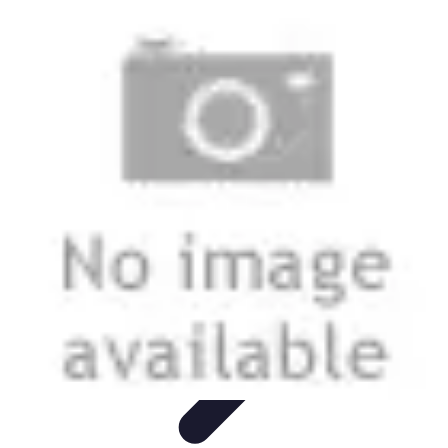
Stil Eleganza
Accessori
Consigli di Stile
Tendenze
Guida al guardaroba
Consigli di
Moda
Stil Eleganza