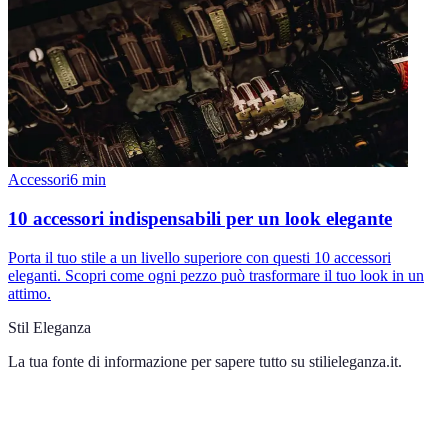
Accessori
6
min
10 accessori indispensabili per un look elegante
Porta il tuo stile a un livello superiore con questi 10 accessori
eleganti. Scopri come ogni pezzo può trasformare il tuo look in un
attimo.
Stil Eleganza
La tua fonte di informazione per sapere tutto su
stilieleganza.it
.