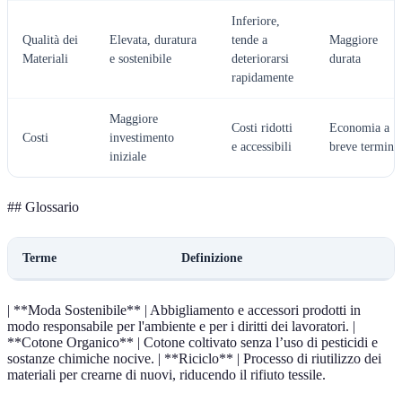
Inferiore,
Qualità dei
Elevata, duratura
tende a
Maggiore
Materiali
e sostenibile
deteriorarsi
durata
rapidamente
Maggiore
Costi ridotti
Economia a
Costi
investimento
e accessibili
breve termine
iniziale
## Glossario
Terme
Definizione
| **Moda Sostenibile** | Abbigliamento e accessori prodotti in
modo responsabile per l'ambiente e per i diritti dei lavoratori. |
**Cotone Organico** | Cotone coltivato senza l’uso di pesticidi e
sostanze chimiche nocive. | **Riciclo** | Processo di riutilizzo dei
materiali per crearne di nuovi, riducendo il rifiuto tessile.