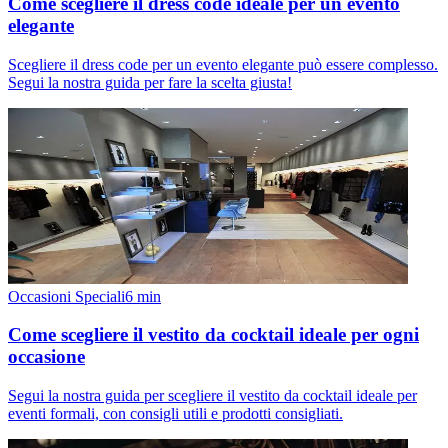
Come scegliere il dress code ideale per un evento
elegante
Scegliere il dress code per un evento elegante può essere complesso.
Segui la nostra guida per fare la scelta giusta!
Occasioni Speciali
6
min
Come scegliere il vestito da cocktail ideale per ogni
occasione
Segui la nostra guida per scegliere il vestito da cocktail ideale per
eventi formali, con consigli utili e prodotti consigliati.