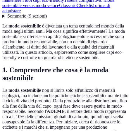
mantenere i tuoi capi eco-friendly
Tabella comparativa: Moda
sostenibile versus moda veloce
Glossario
Checklist prima di
acquistare
Sommario
(
9
sezioni
)
La
moda sostenibile
è diventata un tema centrale nel mondo della
moda negli ultimi anni. Ma cosa significa effettivamente? La moda
sostenibile si riferisce a capi di abbigliamento e accessori che sono
prodotti in modo responsabile, con un occhio di riguardo
all'ambiente, ai diritti dei lavoratori e alla qualità dei materiali
utilizzati. In questo articolo, esploreremo come scegliere capi eco-
friendly e costruire un guardaroba etico e sostenibile.
1. Comprendere che cosa è la moda
sostenibile
La
moda sostenibile
non si limita solo all'utilizzo di materiali
ecologici, ma include anche pratiche etiche e sostenibili durante tutto
il ciclo di vita del prodotto. Dalla produzione alla distribuzione, fino
alla fine della vita del capo, ogni fase deve essere gestita in modo
responsabile. Secondo l'
ADEME
, il settore della moda rappresenta
circa il 10% delle emissioni globali di carbonio, quindi ogni scelta
consapevole fa la differenza. Per iniziare, cerca di riconoscere le
etichette e i marchi che si impegnano per una produzione