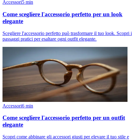
Accessori
5
min
Come scegliere l'accessorio perfetto per un look
elegante
Scegliere l'accessorio perfetto può trasformare il tuo look. Scopri i
passaggi pratici per esaltare ogni outfit elegante.
Accessori
6
min
Come scegliere l'accessorio perfetto per un outfit
elegante
Scopri come abbinare gli accessori giusti per elevare il tuo stile e