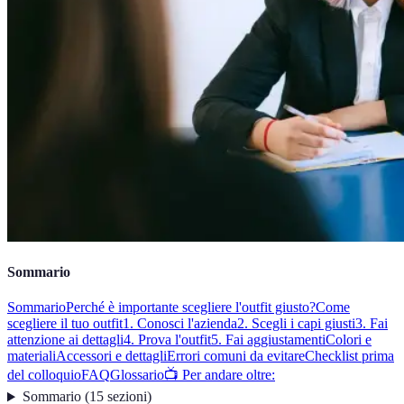
Sommario
Sommario
Perché è importante scegliere l'outfit giusto?
Come
scegliere il tuo outfit
1. Conosci l'azienda
2. Scegli i capi giusti
3. Fai
attenzione ai dettagli
4. Prova l'outfit
5. Fai aggiustamenti
Colori e
materiali
Accessori e dettagli
Errori comuni da evitare
Checklist prima
del colloquio
FAQ
Glossario
📺 Per andare oltre:
Sommario
(
15
sezioni
)