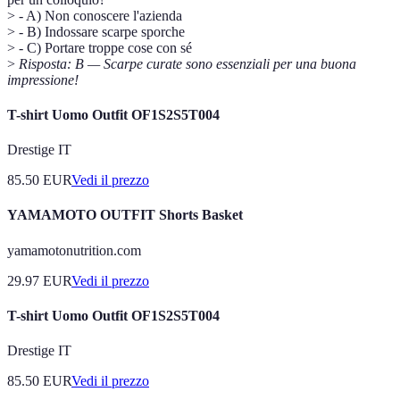
> - A) Non conoscere l'azienda
> - B) Indossare scarpe sporche
> - C) Portare troppe cose con sé
>
Risposta: B — Scarpe curate sono essenziali per una buona
impressione!
T-shirt Uomo Outfit OF1S2S5T004
Drestige IT
85.50
EUR
Vedi il prezzo
YAMAMOTO OUTFIT Shorts Basket
yamamotonutrition.com
29.97
EUR
Vedi il prezzo
T-shirt Uomo Outfit OF1S2S5T004
Drestige IT
85.50
EUR
Vedi il prezzo