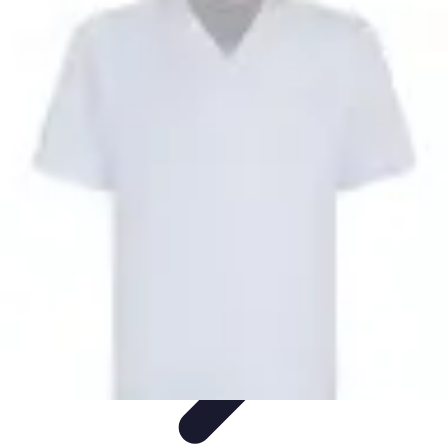
Stil Eleganza
Accessori
Consigli di Stile
Tendenze
Guida al guardaroba
Consigli di
Moda
Stil Eleganza