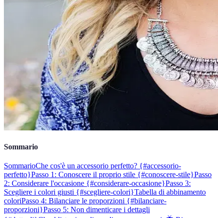
Sommario
Sommario
Che cos'è un accessorio perfetto? {#accessorio-
perfetto}
Passo 1: Conoscere il proprio stile {#conoscere-stile}
Passo
2: Considerare l'occasione {#considerare-occasione}
Passo 3:
Scegliere i colori giusti {#scegliere-colori}
Tabella di abbinamento
colori
Passo 4: Bilanciare le proporzioni {#bilanciare-
proporzioni}
Passo 5: Non dimenticare i dettagli