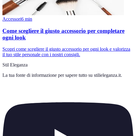
Accessori
6
min
Come scegliere il giusto accessorio per completare
ogni look
Scopri come scegliere il giusto accessorio per ogni look e valorizza
il tuo stile personale con i nostri consigli.
Stil Eleganza
La tua fonte di informazione per sapere tutto su
stilieleganza.it
.