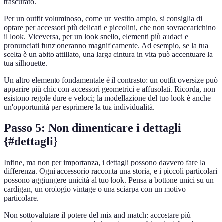
trascurato.
Per un outfit voluminoso, come un vestito ampio, si consiglia di
optare per accessori più delicati e piccolini, che non sovraccarichino
il look. Viceversa, per un look snello, elementi più audaci e
pronunciati funzioneranno magnificamente. Ad esempio, se la tua
scelta è un abito attillato, una larga cintura in vita può accentuare la
tua silhouette.
Un altro elemento fondamentale è il contrasto: un outfit oversize può
apparire più chic con accessori geometrici e affusolati. Ricorda, non
esistono regole dure e veloci; la modellazione del tuo look è anche
un'opportunità per esprimere la tua individualità.
Passo 5: Non dimenticare i dettagli
{#dettagli}
Infine, ma non per importanza, i dettagli possono davvero fare la
differenza. Ogni accessorio racconta una storia, e i piccoli particolari
possono aggiungere unicità al tuo look. Pensa a bottone unici su un
cardigan, un orologio vintage o una sciarpa con un motivo
particolare.
Non sottovalutare il potere del mix and match: accostare più