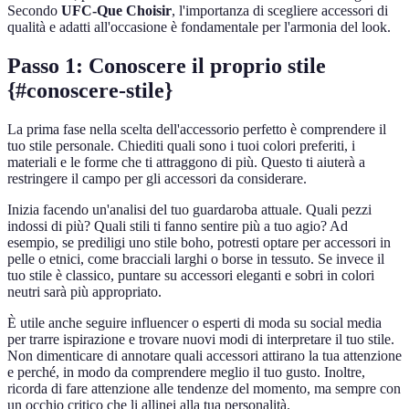
Secondo
UFC-Que Choisir
, l'importanza di scegliere accessori di
qualità e adatti all'occasione è fondamentale per l'armonia del look.
Passo 1: Conoscere il proprio stile
{#conoscere-stile}
La prima fase nella scelta dell'accessorio perfetto è comprendere il
tuo stile personale. Chiediti quali sono i tuoi colori preferiti, i
materiali e le forme che ti attraggono di più. Questo ti aiuterà a
restringere il campo per gli accessori da considerare.
Inizia facendo un'analisi del tuo guardaroba attuale. Quali pezzi
indossi di più? Quali stili ti fanno sentire più a tuo agio? Ad
esempio, se prediligi uno stile boho, potresti optare per accessori in
pelle o etnici, come bracciali larghi o borse in tessuto. Se invece il
tuo stile è classico, puntare su accessori eleganti e sobri in colori
neutri sarà più appropriato.
È utile anche seguire influencer o esperti di moda su social media
per trarre ispirazione e trovare nuovi modi di interpretare il tuo stile.
Non dimenticare di annotare quali accessori attirano la tua attenzione
e perché, in modo da comprendere meglio il tuo gusto. Inoltre,
ricorda di fare attenzione alle tendenze del momento, ma sempre con
un occhio critico che li allinei alla tua personalità.