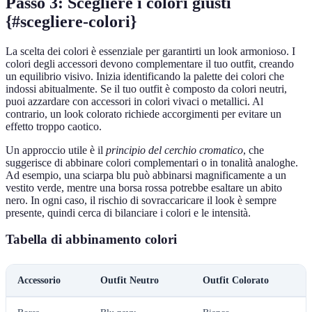
Passo 3: Scegliere i colori giusti
{#scegliere-colori}
La scelta dei colori è essenziale per garantirti un look armonioso. I
colori degli accessori devono complementare il tuo outfit, creando
un equilibrio visivo. Inizia identificando la palette dei colori che
indossi abitualmente. Se il tuo outfit è composto da colori neutri,
puoi azzardare con accessori in colori vivaci o metallici. Al
contrario, un look colorato richiede accorgimenti per evitare un
effetto troppo caotico.
Un approccio utile è il
principio del cerchio cromatico
, che
suggerisce di abbinare colori complementari o in tonalità analoghe.
Ad esempio, una sciarpa blu può abbinarsi magnificamente a un
vestito verde, mentre una borsa rossa potrebbe esaltare un abito
nero. In ogni caso, il rischio di sovraccaricare il look è sempre
presente, quindi cerca di bilanciare i colori e le intensità.
Tabella di abbinamento colori
Accessorio
Outfit Neutro
Outfit Colorato