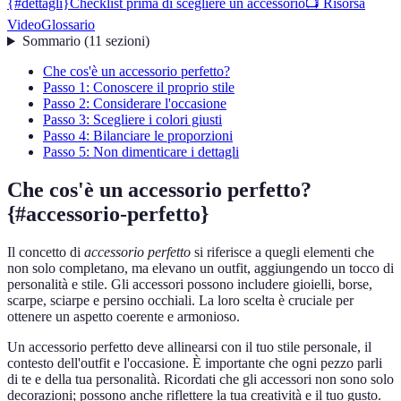
{#dettagli}
Checklist prima di scegliere un accessorio
📺 Risorsa
Video
Glossario
Sommario
(
11
sezioni
)
Che cos'è un accessorio perfetto?
Passo 1: Conoscere il proprio stile
Passo 2: Considerare l'occasione
Passo 3: Scegliere i colori giusti
Passo 4: Bilanciare le proporzioni
Passo 5: Non dimenticare i dettagli
Che cos'è un accessorio perfetto?
{#accessorio-perfetto}
Il concetto di
accessorio perfetto
si riferisce a quegli elementi che
non solo completano, ma elevano un outfit, aggiungendo un tocco di
personalità e stile. Gli accessori possono includere gioielli, borse,
scarpe, sciarpe e persino occhiali. La loro scelta è cruciale per
ottenere un aspetto coerente e armonioso.
Un accessorio perfetto deve allinearsi con il tuo stile personale, il
contesto dell'outfit e l'occasione. È importante che ogni pezzo parli
di te e della tua personalità. Ricordati che gli accessori non sono solo
decorazioni; possono anche riflettere la tua creatività e il tuo gusto.