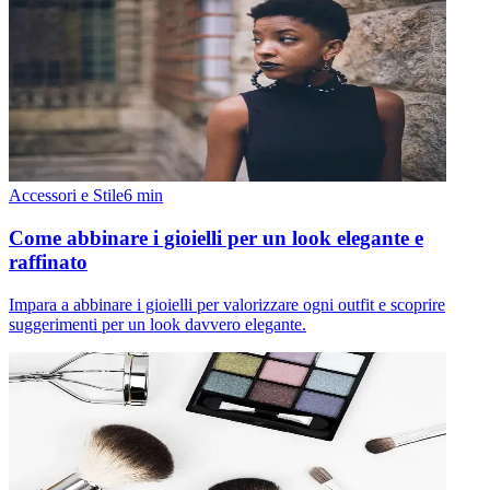
Accessori e Stile
6
min
Come abbinare i gioielli per un look elegante e
raffinato
Impara a abbinare i gioielli per valorizzare ogni outfit e scoprire
suggerimenti per un look davvero elegante.