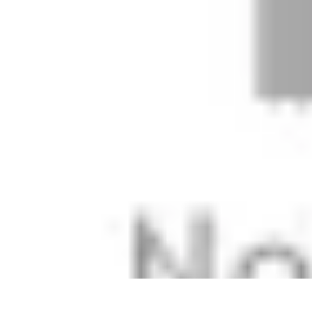
Stil Eleganza
Accessori
Consigli di Stile
Tendenze
Guida al guardaroba
Consigli di 
Stil Eleganza