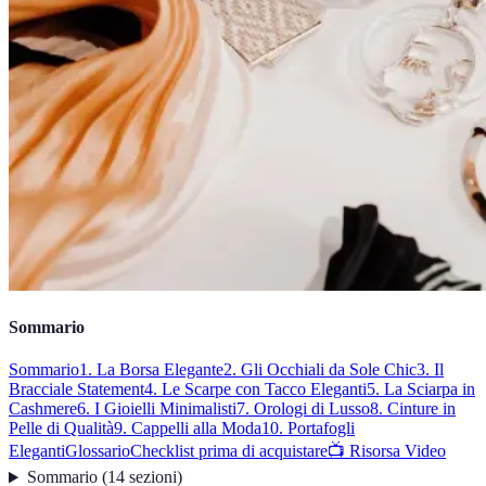
Sommario
Sommario
1. La Borsa Elegante
2. Gli Occhiali da Sole Chic
3. Il
Bracciale Statement
4. Le Scarpe con Tacco Eleganti
5. La Sciarpa in
Cashmere
6. I Gioielli Minimalisti
7. Orologi di Lusso
8. Cinture in
Pelle di Qualità
9. Cappelli alla Moda
10. Portafogli
Eleganti
Glossario
Checklist prima di acquistare
📺 Risorsa Video
Sommario
(
14
sezioni
)