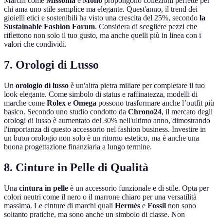
Marchi come
Missoma
e
Mono
propongono collezioni perfette per
chi ama uno stile semplice ma elegante. Quest'anno, il trend dei
gioielli etici e sostenibili ha visto una crescita del 25%, secondo
la
Sustainable Fashion Forum
. Considera di scegliere pezzi che
riflettono non solo il tuo gusto, ma anche quelli più in linea con i
valori che condividi.
7. Orologi di Lusso
Un
orologio di lusso
è un'altra pietra miliare per completare il tuo
look elegante. Come simbolo di status e raffinatezza, modelli di
marche come
Rolex
e
Omega
possono trasformare anche l’outfit più
basico. Secondo uno studio condotto da
Chrono24
, il mercato degli
orologi di lusso è aumentato del 30% nell'ultimo anno, dimostrando
l'importanza di questo accessorio nel fashion business. Investire in
un buon orologio non solo è un ritorno estetico, ma è anche una
buona progettazione finanziaria a lungo termine.
8. Cinture in Pelle di Qualità
Una
cintura in pelle
è un accessorio funzionale e di stile. Opta per
colori neutri come il nero o il marrone chiaro per una versatilità
massima. Le cinture di marchi quali
Hermès
e
Fossil
non sono
soltanto pratiche, ma sono anche un simbolo di classe. Non