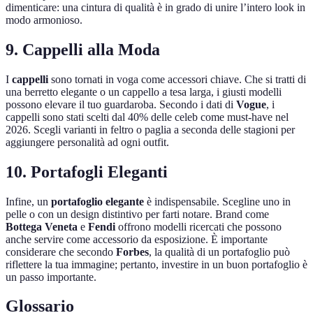
dimenticare: una cintura di qualità è in grado di unire l’intero look in
modo armonioso.
9. Cappelli alla Moda
I
cappelli
sono tornati in voga come accessori chiave. Che si tratti di
una berretto elegante o un cappello a tesa larga, i giusti modelli
possono elevare il tuo guardaroba. Secondo i dati di
Vogue
, i
cappelli sono stati scelti dal 40% delle celeb come must-have nel
2026. Scegli varianti in feltro o paglia a seconda delle stagioni per
aggiungere personalità ad ogni outfit.
10. Portafogli Eleganti
Infine, un
portafoglio elegante
è indispensabile. Scegline uno in
pelle o con un design distintivo per farti notare. Brand come
Bottega Veneta
e
Fendi
offrono modelli ricercati che possono
anche servire come accessorio da esposizione. È importante
considerare che secondo
Forbes
, la qualità di un portafoglio può
riflettere la tua immagine; pertanto, investire in un buon portafoglio è
un passo importante.
Glossario