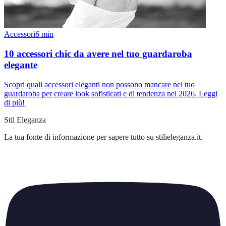
Accessori
6
min
10 accessori chic da avere nel tuo guardaroba
elegante
Scopri quali accessori eleganti non possono mancare nel tuo
guardaroba per creare look sofisticati e di tendenza nel 2026. Leggi
di più!
Stil Eleganza
La tua fonte di informazione per sapere tutto su
stilieleganza.it
.