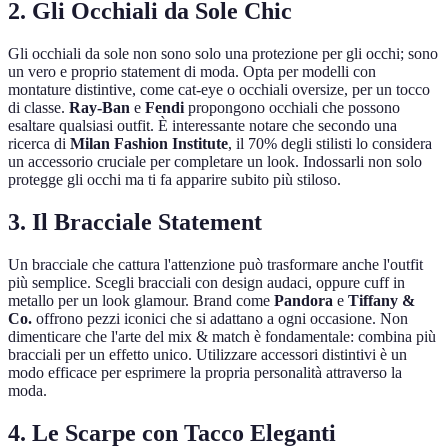
2. Gli Occhiali da Sole Chic
Gli occhiali da sole non sono solo una protezione per gli occhi; sono
un vero e proprio statement di moda. Opta per modelli con
montature distintive, come cat-eye o occhiali oversize, per un tocco
di classe.
Ray-Ban
e
Fendi
propongono occhiali che possono
esaltare qualsiasi outfit. È interessante notare che secondo una
ricerca di
Milan Fashion Institute
, il 70% degli stilisti lo considera
un accessorio cruciale per completare un look. Indossarli non solo
protegge gli occhi ma ti fa apparire subito più stiloso.
3. Il Bracciale Statement
Un bracciale che cattura l'attenzione può trasformare anche l'outfit
più semplice. Scegli bracciali con design audaci, oppure cuff in
metallo per un look glamour. Brand come
Pandora
e
Tiffany &
Co.
offrono pezzi iconici che si adattano a ogni occasione. Non
dimenticare che l'arte del mix & match è fondamentale: combina più
bracciali per un effetto unico. Utilizzare accessori distintivi è un
modo efficace per esprimere la propria personalità attraverso la
moda.
4. Le Scarpe con Tacco Eleganti