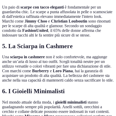
Un paio di
scarpe con tacco eleganti
è fondamentale per un
guardaroba chic. Le scarpe a punta affusolata in pelle o scamosciate
di dall'estetica raffinata elevano immediatamente l'intero look.
Marchi come
Jimmy Choo
e
Christian Louboutin
sono rinomati
per le scarpe di alta qualità e glamour. Secondo un sondaggio
condotto da
FashionUnited
, il 65% delle donne afferma che
indossare tacchi alti le fa sentire più sicure di se stesse.
5. La Sciarpa in Cashmere
Una
sciarpa in cashmere
non è solo confortevole, ma aggiunge
anche un’aria di lusso al tuo outfit. Scegli tonalità neutre per un
utilizzo versatile o colori vibranti per fare una dichiarazione di stile.
Con marchi come
Burberry
e
Loro Piana
, hai la garanzia di
acquistare un prodotto di alta qualità. La bellezza del cashmere sta
anche nella sua capacità di mantenerti caldo senza sacrificare lo stile.
6. I Gioielli Minimalisti
Nel mondo attuale della moda, i
gioielli minimalisti
stanno
guadagnando sempre più popolarità. Anelli sottili, orecchini a
cerchio e collane delicate possono essere indossati in vari contesti.