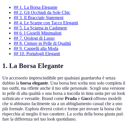
## 1. La Borsa Elegante
## 2. Gli Occhiali da Sole Chic
## 3. Il Bracciale Statement
## 4. Le Scarpe con Tacco Eleganti
## 5. La Sciarpa in Cashmere
## 6. I Gioielli Minimalisti
## 7. Orologi di Lusso
## 8. Cinture in Pelle di Qualità
## 9. Cappelli alla Moda
## 10. Portafogli Eleganti
1. La Borsa Elegante
Un accessorio imprescindibile per qualsiasi guardaroba è senza
dubbio la
borsa elegante
. Una borsa ben scelta non solo completa il
tuo outfit, ma riflette anche il tuo stile personale. Scegli una versione
in pelle di alta qualità o una borsa a tracolla in tinta unita per un look
sofisticato e versatile. Brand come
Prada
e
Gucci
offrono modelli
che si abbinano facilmente sia a un abbigliamento casual che a uno
più formale. Esplora diversi colori e forme per trovare la borsa che
rispecchia al meglio il tuo carattere. La scelta della borsa giusta può
fare la differenza nel tuo look quotidiano.