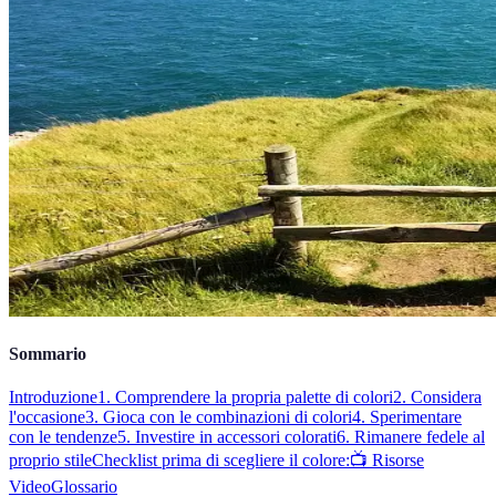
Sommario
Introduzione
1. Comprendere la propria palette di colori
2. Considera
l'occasione
3. Gioca con le combinazioni di colori
4. Sperimentare
con le tendenze
5. Investire in accessori colorati
6. Rimanere fedele al
proprio stile
Checklist prima di scegliere il colore:
📺 Risorse
Video
Glossario