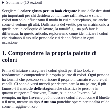
Sommario
(
10
sezioni
)
Scegliere il
colore giusto per un look elegante
è una delle decisioni
più importanti per chi desidera comunicare raffinatezza e stile. I
colori non solo influenzano il modo in cui ci percepiamo, ma anche
come ci vedono gli altri. Dalla scelta del vestito per un matrimonio a
quella per un colloquio di lavoro, la tonalità giusta può fare la
differenza. In questo articolo, esploreremo come identificare i colori
che risaltano il tuo stile personale e ti danno fiducia in ogni
occasione.
1. Comprendere la propria palette di
colori
Prima di iniziare a scegliere i colori giusti per il tuo look, è
fondamentale comprendere la propria palette di colori. Ogni persona
ha tonalità che possono valorizzare il proprio incarnato e colore dei
capelli. Ci sono diversi metodi per determinare la tua palette, il più
famoso è il
metodo delle stagioni
che classifica le persone in
quattro categorie: Primavera, Estate, Autunno e Inverno. Ad
esempio, un tipo
Inverno
può indossare colori freddi come il bluette
o il nero, mentre un tipo
Autunno
potrebbe optare per tonalità calde
come il ruggine o l'oro.