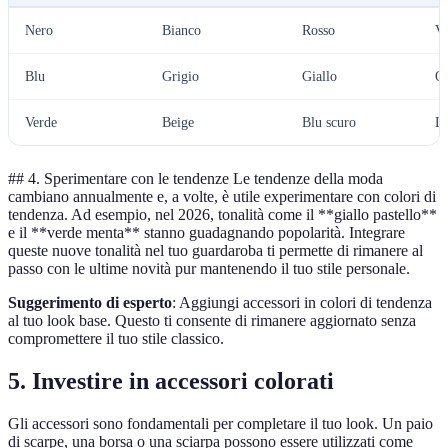
Nero
Bianco
Rosso
Ve
Blu
Grigio
Giallo
Ou
Verde
Beige
Blu scuro
Lo
## 4. Sperimentare con le tendenze Le tendenze della moda
cambiano annualmente e, a volte, è utile experimentare con colori di
tendenza. Ad esempio, nel 2026, tonalità come il **giallo pastello**
e il **verde menta** stanno guadagnando popolarità. Integrare
queste nuove tonalità nel tuo guardaroba ti permette di rimanere al
passo con le ultime novità pur mantenendo il tuo stile personale.
Suggerimento di esperto
: Aggiungi accessori in colori di tendenza
al tuo look base. Questo ti consente di rimanere aggiornato senza
compromettere il tuo stile classico.
5. Investire in accessori colorati
Gli accessori sono fondamentali per completare il tuo look. Un paio
di scarpe, una borsa o una sciarpa possono essere utilizzati come