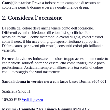
Consiglio pratico
: Prova a indossare un campione di tessuto nei
colori che pensi ti donino e osserva quale ti rende di più.
2. Considera l'occasione
La scelta del colore deve anche tenere conto dell'occasione.
Differenti eventi richiedono stili e tonalità specifiche. Per le
occasioni formali, come matrimoni o eventi di gala, colori classici
come il nero, il blu navy o il grigio spesso risultano appropriati.
D'altro canto, per eventi più casual, consentiti colori più brillanti e
variegati.
Errore da evitare
: Indossare un colore troppo acceso in un contesto
che richiede sobrietà potrebbe essere letto come inadeguato e poco
professionale. Assicurati sempre di allineare la tua scelta di colore
con il messaggio che vuoi trasmettere.
Sandali donna in vernice nera con tacco basso Donna 9704 001
Spatarella Shop IT
169.00
EUR
Vedi il prezzo
Myrumi - Completo 2 Pz. Bianco Elegante M2451C2