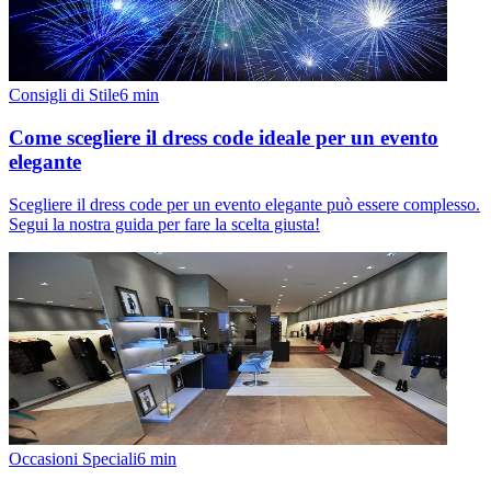
Consigli di Stile
6
min
Come scegliere il dress code ideale per un evento
elegante
Scegliere il dress code per un evento elegante può essere complesso.
Segui la nostra guida per fare la scelta giusta!
Occasioni Speciali
6
min