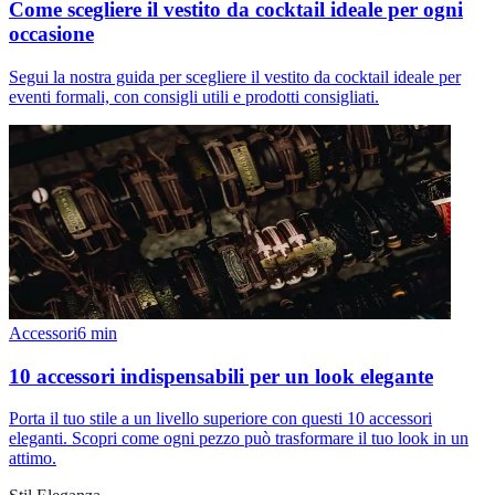
Come scegliere il vestito da cocktail ideale per ogni
occasione
Segui la nostra guida per scegliere il vestito da cocktail ideale per
eventi formali, con consigli utili e prodotti consigliati.
Accessori
6
min
10 accessori indispensabili per un look elegante
Porta il tuo stile a un livello superiore con questi 10 accessori
eleganti. Scopri come ogni pezzo può trasformare il tuo look in un
attimo.