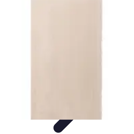
Stil Eleganza
Accessori
Consigli di Stile
Tendenze
Guida al guardaroba
Consigli di
Moda
Stil Eleganza