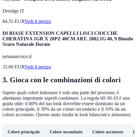
Drestige IT
84.55
EUR
Vedi il prezzo
DI BIASE EXTENSION CAPELLI LISCI CIOCCHE
CHERATINA 1GR X 20PZ 40CM ART. 2002.1G 40, 9 Biondo
Scuro Naturale Dorato
teriamservice.it
35.00
EUR
Vedi il prezzo
3. Gioca con le combinazioni di colori
Sapere quali colori indossare è solo una parte del processo; è
altrettanto importante saperli combinare. La regola 60-30-10 è una
guida utile: il 60% del tuo look dovrebbe essere dominato da un
colore principale, il 30% da un colore secondario e il 10% da un
colore accentato. Questo aiuto risulta in look bilanciati e armoniosi.
Colore principale
Colore secondario
Colore accentato
E