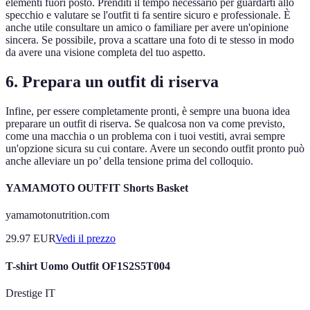
elementi fuori posto. Prenditi il tempo necessario per guardarti allo
specchio e valutare se l'outfit ti fa sentire sicuro e professionale. È
anche utile consultare un amico o familiare per avere un'opinione
sincera. Se possibile, prova a scattare una foto di te stesso in modo
da avere una visione completa del tuo aspetto.
6. Prepara un outfit di riserva
Infine, per essere completamente pronti, è sempre una buona idea
preparare un outfit di riserva. Se qualcosa non va come previsto,
come una macchia o un problema con i tuoi vestiti, avrai sempre
un'opzione sicura su cui contare. Avere un secondo outfit pronto può
anche alleviare un po’ della tensione prima del colloquio.
YAMAMOTO OUTFIT Shorts Basket
yamamotonutrition.com
29.97
EUR
Vedi il prezzo
T-shirt Uomo Outfit OF1S2S5T004
Drestige IT