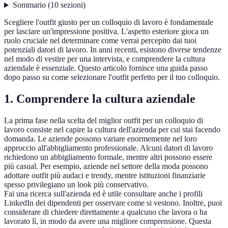
Sommario
(
10
sezioni
)
Scegliere l'outfit giusto per un colloquio di lavoro è fondamentale
per lasciare un'impressione positiva. L'aspetto esteriore gioca un
ruolo cruciale nel determinare come verrai percepito dai tuoi
potenziali datori di lavoro. In anni recenti, esistono diverse tendenze
nel modo di vestire per una intervista, e comprendere la cultura
aziendale è essenziale. Questo articolo fornisce una guida passo
dopo passo su come selezionare l'outfit perfetto per il tuo colloquio.
1. Comprendere la cultura aziendale
La prima fase nella scelta del miglior outfit per un colloquio di
lavoro consiste nel capire la cultura dell'azienda per cui stai facendo
domanda. Le aziende possono variare enormemente nel loro
approccio all'abbigliamento professionale. Alcuni datori di lavoro
richiedono un abbigliamento formale, mentre altri possono essere
più casual. Per esempio, aziende nel settore della moda possono
adottare outfit più audaci e trendy, mentre istituzioni finanziarie
spesso privilegiano un look più conservativo.
Fai una ricerca sull'azienda ed è utile consultare anche i profili
LinkedIn dei dipendenti per osservare come si vestono. Inoltre, puoi
considerare di chiedere direttamente a qualcuno che lavora o ha
lavorato lì, in modo da avere una migliore comprensione. Questa