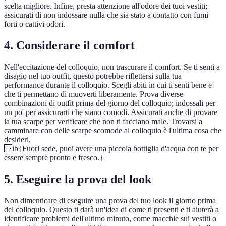
scelta migliore. Infine, presta attenzione all'odore dei tuoi vestiti;
assicurati di non indossare nulla che sia stato a contatto con fumi
forti o cattivi odori.
4. Considerare il comfort
Nell'eccitazione del colloquio, non trascurare il comfort. Se ti senti a
disagio nel tuo outfit, questo potrebbe riflettersi sulla tua
performance durante il colloquio. Scegli abiti in cui ti senti bene e
che ti permettano di muoverti liberamente. Prova diverse
combinazioni di outfit prima del giorno del colloquio; indossali per
un po' per assicurarti che siano comodi. Assicurati anche di provare
la tua scarpe per verificare che non ti facciano male. Trovarsi a
camminare con delle scarpe scomode al colloquio è l'ultima cosa che
desideri.
ib{Fuori sede, puoi avere una piccola bottiglia d'acqua con te per
essere sempre pronto e fresco.}
5. Eseguire la prova del look
Non dimenticare di eseguire una prova del tuo look il giorno prima
del colloquio. Questo ti darà un'idea di come ti presenti e ti aiuterà a
identificare problemi dell'ultimo minuto, come macchie sui vestiti o