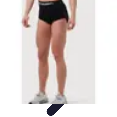
Stil Eleganza
Accessori
Consigli di Stile
Tendenze
Guida al guardaroba
Consigli di
Moda
Stil Eleganza