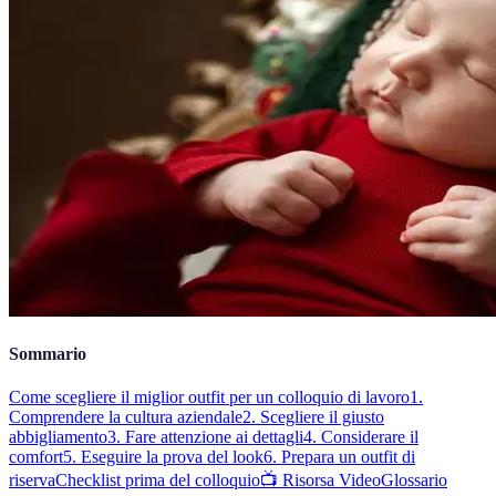
Sommario
Come scegliere il miglior outfit per un colloquio di lavoro
1.
Comprendere la cultura aziendale
2. Scegliere il giusto
abbigliamento
3. Fare attenzione ai dettagli
4. Considerare il
comfort
5. Eseguire la prova del look
6. Prepara un outfit di
riserva
Checklist prima del colloquio
📺 Risorsa Video
Glossario