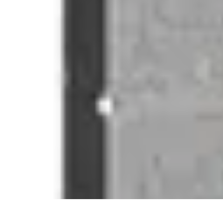
Stil Eleganza
Accessori
Consigli di Stile
Tendenze
Guida al guardaroba
Consigli di 
Stil Eleganza