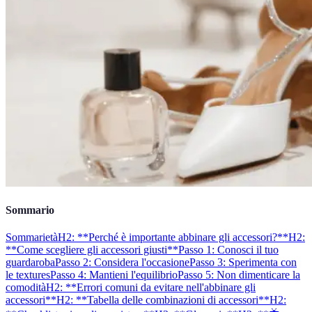
Sommario
Sommarietà
H2: **Perché è importante abbinare gli accessori?**
H2:
**Come scegliere gli accessori giusti**
Passo 1: Conosci il tuo
guardaroba
Passo 2: Considera l'occasione
Passo 3: Sperimenta con
le textures
Passo 4: Mantieni l'equilibrio
Passo 5: Non dimenticare la
comodità
H2: **Errori comuni da evitare nell'abbinare gli
accessori**
H2: **Tabella delle combinazioni di accessori**
H2: