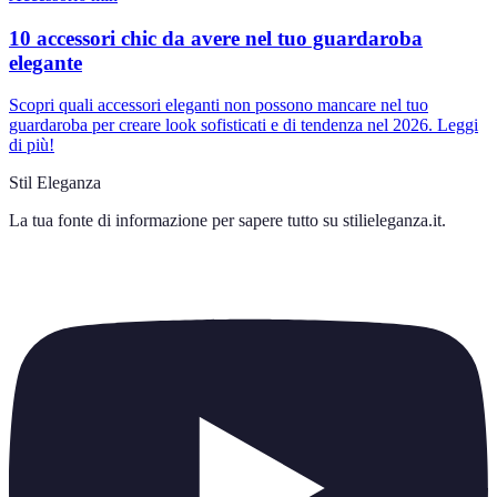
10 accessori chic da avere nel tuo guardaroba
elegante
Scopri quali accessori eleganti non possono mancare nel tuo
guardaroba per creare look sofisticati e di tendenza nel 2026. Leggi
di più!
Stil Eleganza
La tua fonte di informazione per sapere tutto su
stilieleganza.it
.