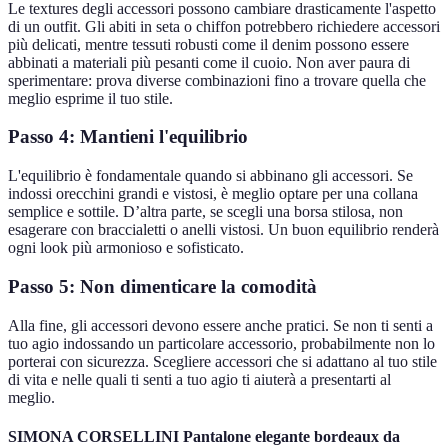
Le textures degli accessori possono cambiare drasticamente l'aspetto
di un outfit. Gli abiti in seta o chiffon potrebbero richiedere accessori
più delicati, mentre tessuti robusti come il denim possono essere
abbinati a materiali più pesanti come il cuoio. Non aver paura di
sperimentare: prova diverse combinazioni fino a trovare quella che
meglio esprime il tuo stile.
Passo 4: Mantieni l'equilibrio
L'equilibrio è fondamentale quando si abbinano gli accessori. Se
indossi orecchini grandi e vistosi, è meglio optare per una collana
semplice e sottile. D’altra parte, se scegli una borsa stilosa, non
esagerare con braccialetti o anelli vistosi. Un buon equilibrio renderà
ogni look più armonioso e sofisticato.
Passo 5: Non dimenticare la comodità
Alla fine, gli accessori devono essere anche pratici. Se non ti senti a
tuo agio indossando un particolare accessorio, probabilmente non lo
porterai con sicurezza. Scegliere accessori che si adattano al tuo stile
di vita e nelle quali ti senti a tuo agio ti aiuterà a presentarti al
meglio.
SIMONA CORSELLINI Pantalone elegante bordeaux da