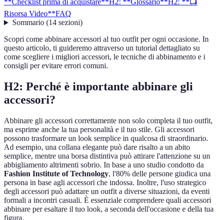
**Checklist prima di acquistare**
H2: **Glossario**
H2: **📺
Risorsa Video**
FAQ
Sommario
(
14
sezioni
)
Scopri come abbinare accessori al tuo outfit per ogni occasione. In
questo articolo, ti guideremo attraverso un tutorial dettagliato su
come scegliere i migliori accessori, le tecniche di abbinamento e i
consigli per evitare errori comuni.
H2:
Perché è importante abbinare gli
accessori?
Abbinare gli accessori correttamente non solo completa il tuo outfit,
ma esprime anche la tua personalità e il tuo stile. Gli accessori
possono trasformare un look semplice in qualcosa di straordinario.
Ad esempio, una collana elegante può dare risalto a un abito
semplice, mentre una borsa distintiva può attirare l'attenzione su un
abbigliamento altrimenti sobrio. In base a uno studio condotto da
Fashion Institute of Technology
, l'80% delle persone giudica una
persona in base agli accessori che indossa. Inoltre, l'uso strategico
degli accessori può adattare un outfit a diverse situazioni, da eventi
formali a incontri casuali. È essenziale comprendere quali accessori
abbinare per esaltare il tuo look, a seconda dell'occasione e della tua
figura.