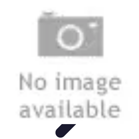
Stil Eleganza
Accessori
Consigli di Stile
Tendenze
Guida al guardaroba
Consigli di
Moda
Stil Eleganza