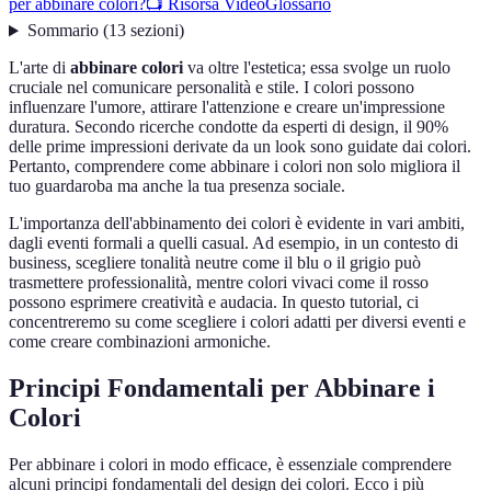
per abbinare colori?
📺 Risorsa Video
Glossario
Sommario
(
13
sezioni
)
L'arte di
abbinare colori
va oltre l'estetica; essa svolge un ruolo
cruciale nel comunicare personalità e stile. I colori possono
influenzare l'umore, attirare l'attenzione e creare un'impressione
duratura. Secondo ricerche condotte da esperti di design, il 90%
delle prime impressioni derivate da un look sono guidate dai colori.
Pertanto, comprendere come abbinare i colori non solo migliora il
tuo guardaroba ma anche la tua presenza sociale.
L'importanza dell'abbinamento dei colori è evidente in vari ambiti,
dagli eventi formali a quelli casual. Ad esempio, in un contesto di
business, scegliere tonalità neutre come il blu o il grigio può
trasmettere professionalità, mentre colori vivaci come il rosso
possono esprimere creatività e audacia. In questo tutorial, ci
concentreremo su come scegliere i colori adatti per diversi eventi e
come creare combinazioni armoniche.
Principi Fondamentali per Abbinare i
Colori
Per abbinare i colori in modo efficace, è essenziale comprendere
alcuni principi fondamentali del design dei colori. Ecco i più