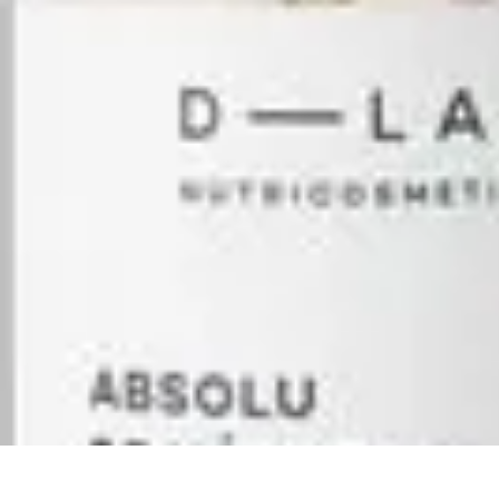
Stil Eleganza
Accessori
Consigli di Stile
Tendenze
Guida al guardaroba
Consigli di 
Stil Eleganza