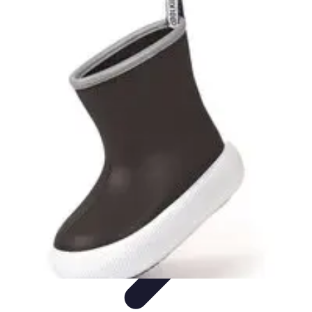
Stil Eleganza
Accessori
Consigli di Stile
Tendenze
Guida al guardaroba
Consigli di
Moda
Stil Eleganza