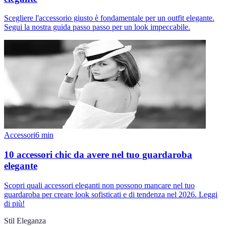
Scegliere l'accessorio giusto è fondamentale per un outfit elegante.
Segui la nostra guida passo passo per un look impeccabile.
Accessori
6
min
10 accessori chic da avere nel tuo guardaroba
elegante
Scopri quali accessori eleganti non possono mancare nel tuo
guardaroba per creare look sofisticati e di tendenza nel 2026. Leggi
di più!
Stil Eleganza