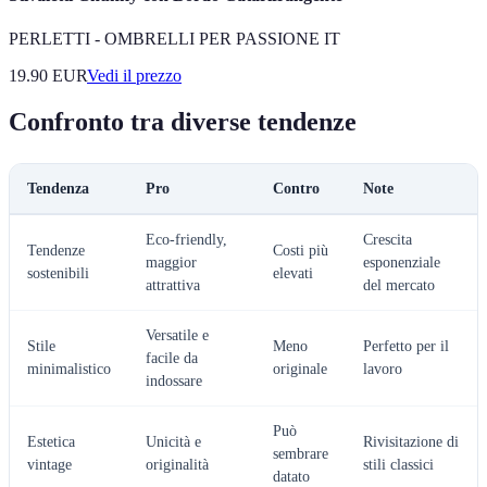
PERLETTI - OMBRELLI PER PASSIONE IT
19.90
EUR
Vedi il prezzo
Confronto tra diverse tendenze
Tendenza
Pro
Contro
Note
Eco-friendly,
Crescita
Tendenze
Costi più
maggior
esponenziale
sostenibili
elevati
attrattiva
del mercato
Versatile e
Stile
Meno
Perfetto per il
facile da
minimalistico
originale
lavoro
indossare
Può
Estetica
Unicità e
Rivisitazione di
sembrare
vintage
originalità
stili classici
datato