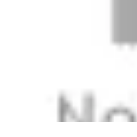
Stil Eleganza
Accessori
Consigli di Stile
Tendenze
Guida al guardaroba
Consigli di 
Stil Eleganza