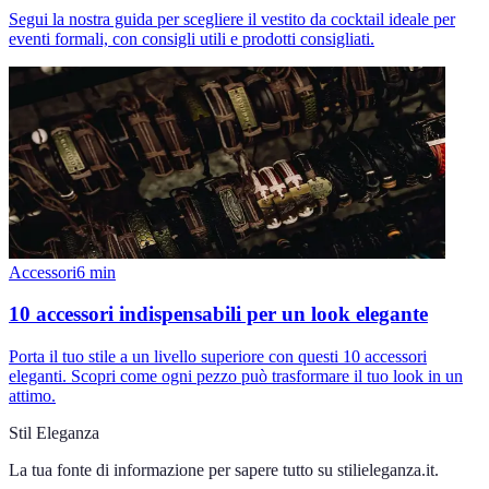
Segui la nostra guida per scegliere il vestito da cocktail ideale per
eventi formali, con consigli utili e prodotti consigliati.
Accessori
6
min
10 accessori indispensabili per un look elegante
Porta il tuo stile a un livello superiore con questi 10 accessori
eleganti. Scopri come ogni pezzo può trasformare il tuo look in un
attimo.
Stil Eleganza
La tua fonte di informazione per sapere tutto su
stilieleganza.it
.