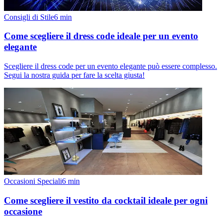
Consigli di Stile
6
min
Come scegliere il dress code ideale per un evento
elegante
Scegliere il dress code per un evento elegante può essere complesso.
Segui la nostra guida per fare la scelta giusta!
Occasioni Speciali
6
min
Come scegliere il vestito da cocktail ideale per ogni
occasione