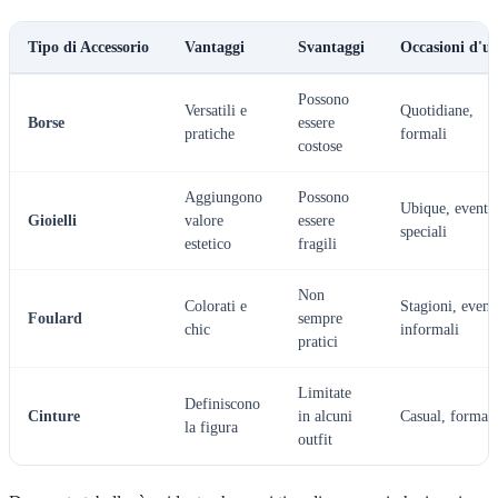
Tipo di Accessorio
Vantaggi
Svantaggi
Occasioni d'us
Possono
Versatili e
Quotidiane,
Borse
essere
pratiche
formali
costose
Aggiungono
Possono
Ubique, eventi
Gioielli
valore
essere
speciali
estetico
fragili
Non
Colorati e
Stagioni, event
Foulard
sempre
chic
informali
pratici
Limitate
Definiscono
Cinture
in alcuni
Casual, formali
la figura
outfit