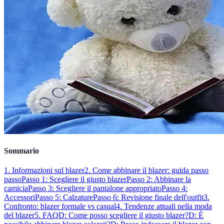
Sommario
1. Informazioni sul blazer
2. Come abbinare il blazer: guida passo
passo
Passo 1: Scegliere il giusto blazer
Passo 2: Abbinare la
camicia
Passo 3: Scegliere il pantalone appropriato
Passo 4:
Accessori
Passo 5: Calzature
Passo 6: Revisione finale dell'outfit
3.
Confronto: blazer formale vs casual
4. Tendenze attuali nella moda
del blazer
5. FAQ
D: Come posso scegliere il giusto blazer?
D: È