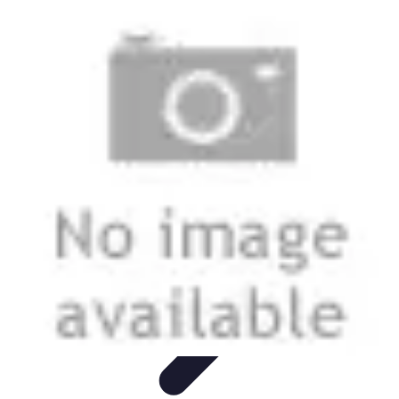
Stil Eleganza
Accessori
Consigli di Stile
Tendenze
Guida al guardaroba
Consigli di
Moda
Stil Eleganza