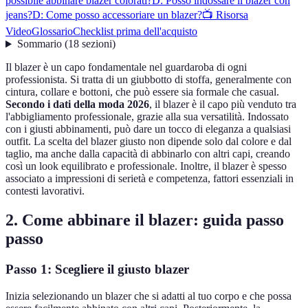
possibile abbinare blazer colorati?
D: Posso indossare il blazer con
jeans?
D: Come posso accessoriare un blazer?
📺 Risorsa
Video
Glossario
Checklist prima dell'acquisto
Sommario
(
18
sezioni
)
Il blazer è un capo fondamentale nel guardaroba di ogni
professionista. Si tratta di un giubbotto di stoffa, generalmente con
cintura, collare e bottoni, che può essere sia formale che casual.
Secondo i dati della moda 2026
, il blazer è il capo più venduto tra
l'abbigliamento professionale, grazie alla sua versatilità. Indossato
con i giusti abbinamenti, può dare un tocco di eleganza a qualsiasi
outfit. La scelta del blazer giusto non dipende solo dal colore e dal
taglio, ma anche dalla capacità di abbinarlo con altri capi, creando
così un look equilibrato e professionale. Inoltre, il blazer è spesso
associato a impressioni di serietà e competenza, fattori essenziali in
contesti lavorativi.
2. Come abbinare il blazer: guida passo
passo
Passo 1: Scegliere il giusto blazer
Inizia selezionando un blazer che si adatti al tuo corpo e che possa