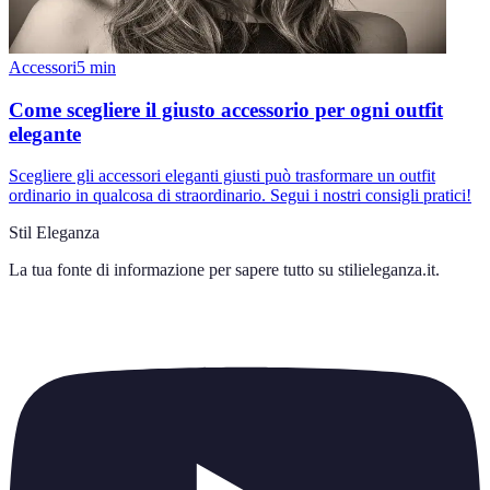
Accessori
5
min
Come scegliere il giusto accessorio per ogni outfit
elegante
Scegliere gli accessori eleganti giusti può trasformare un outfit
ordinario in qualcosa di straordinario. Segui i nostri consigli pratici!
Stil Eleganza
La tua fonte di informazione per sapere tutto su
stilieleganza.it
.