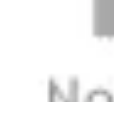
Stil Eleganza
Accessori
Consigli di Stile
Tendenze
Guida al guardaroba
Consigli di 
Stil Eleganza