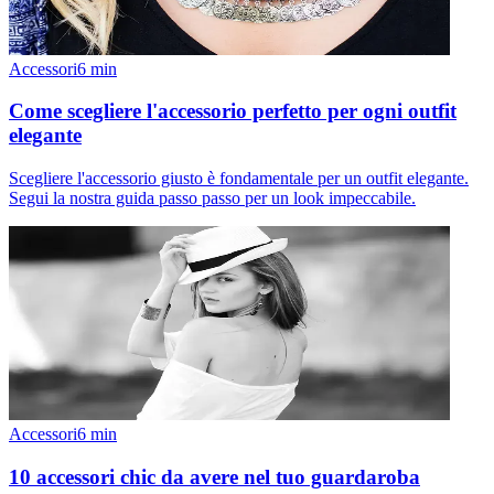
Accessori
6
min
Come scegliere l'accessorio perfetto per ogni outfit
elegante
Scegliere l'accessorio giusto è fondamentale per un outfit elegante.
Segui la nostra guida passo passo per un look impeccabile.
Accessori
6
min
10 accessori chic da avere nel tuo guardaroba