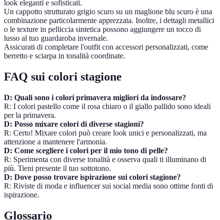
look eleganti e sofisticati.
Un cappotto strutturato grigio scuro su un maglione blu scuro è una
combinazione particolarmente apprezzata. Inoltre, i dettagli metallici
o le texture in pelliccia sintetica possono aggiungere un tocco di
lusso al tuo guardaroba invernale.
Assicurati di completare l'outfit con accessori personalizzati, come
berretto e sciarpa in tonalità coordinate.
FAQ sui colori stagione
D: Quali sono i colori primavera migliori da indossare?
R: I colori pastello come il rosa chiaro o il giallo pallido sono ideali
per la primavera.
D: Posso mixare colori di diverse stagioni?
R: Certo! Mixare colori può creare look unici e personalizzati, ma
attenzione a mantenere l'armonia.
D: Come scegliere i colori per il mio tono di pelle?
R: Sperimenta con diverse tonalità e osserva quali ti illuminano di
più. Tieni presente il tuo sottotono.
D: Dove posso trovare ispirazione sui colori stagione?
R: Riviste di moda e influencer sui social media sono ottime fonti di
ispirazione.
Glossario