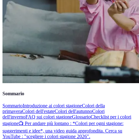
Sommario
Sommario
Introduzione ai colori stagione
Colori della
primavera
Colori dell'estate
Colori dell'autunno
Colori
dell'inverno
FAQ sui colori stagione
Glossario
Checklist per i colori
stagione
📺 Per andare più lontano : *Colori per ogni stagione:
suggerimenti e idee*, una video guida approfondita. Cerca su
YouTube : "scegliere i colori stagione 2026".