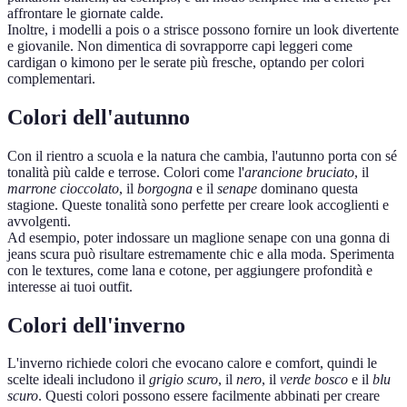
affrontare le giornate calde.
Inoltre, i modelli a pois o a strisce possono fornire un look divertente
e giovanile. Non dimentica di sovrapporre capi leggeri come
cardigan o kimono per le serate più fresche, optando per colori
complementari.
Colori dell'autunno
Con il rientro a scuola e la natura che cambia, l'autunno porta con sé
tonalità più calde e terrose. Colori come l'
arancione bruciato
, il
marrone cioccolato
, il
borgogna
e il
senape
dominano questa
stagione. Queste tonalità sono perfette per creare look accoglienti e
avvolgenti.
Ad esempio, poter indossare un maglione senape con una gonna di
jeans scura può risultare estremamente chic e alla moda. Sperimenta
con le textures, come lana e cotone, per aggiungere profondità e
interesse ai tuoi outfit.
Colori dell'inverno
L'inverno richiede colori che evocano calore e comfort, quindi le
scelte ideali includono il
grigio scuro
, il
nero
, il
verde bosco
e il
blu
scuro
. Questi colori possono essere facilmente abbinati per creare