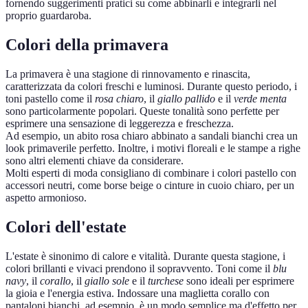
fornendo suggerimenti pratici su come abbinarli e integrarli nel
proprio guardaroba.
Colori della primavera
La primavera è una stagione di rinnovamento e rinascita,
caratterizzata da colori freschi e luminosi. Durante questo periodo, i
toni pastello come il
rosa chiaro
, il
giallo pallido
e il
verde menta
sono particolarmente popolari. Queste tonalità sono perfette per
esprimere una sensazione di leggerezza e freschezza.
Ad esempio, un abito rosa chiaro abbinato a sandali bianchi crea un
look primaverile perfetto. Inoltre, i motivi floreali e le stampe a righe
sono altri elementi chiave da considerare.
Molti esperti di moda consigliano di combinare i colori pastello con
accessori neutri, come borse beige o cinture in cuoio chiaro, per un
aspetto armonioso.
Colori dell'estate
L'estate è sinonimo di calore e vitalità. Durante questa stagione, i
colori brillanti e vivaci prendono il sopravvento. Toni come il
blu
navy
, il
corallo
, il
giallo sole
e il
turchese
sono ideali per esprimere
la gioia e l'energia estiva. Indossare una maglietta corallo con
pantaloni bianchi, ad esempio, è un modo semplice ma d'effetto per