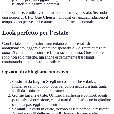
bilanciare eleganza e comfort.
In questa fase, è utile avere un armadio ben organizzato. Secondo
una ricerca di
UFC-Que Choisir
, gli outfit organizzati riducono il
tempo speso per vestirsi e aumentano la fiducia personale.
Look perfetto per l'estate
Con l'estate, le temperature aumentano e la necessità di
abbigliamento leggero diventa indispensabile.
La scelta di tessuti
naturali
come lino e cotone è la più raccomandata. Queste fibre
sono non solo fresche, ma anche estremamente traspiranti
continuando a mantenere uno stile chic.
Opzioni di abbigliamento estivo
Costumi da bagno:
Scegli un costume che valorizzi la tua
figura; se sei in dubbio, opta per colori neutri o a tinta unita,
facili da abbinare a copricostumi.
Gonne lunghe e tute:
Offrono freschezza e comfort, ideali
per qualsiasi occasione, che si tratti di un barbecue in giardino
o di una passeggiata in centro.
Sandali:
Favoriti in estate, devono essere comodi e resistenti.
Alcuni modelli delle marche
Birkenstock
sono molto