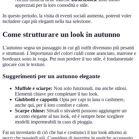
apprezzati per la loro comodità e stile.
In questo periodo, la visita di eventi sociali aumenta, potresti voler
includere capi più eleganti nella tua selezione.
Come strutturare un look in autunno
L'autunno segna un passaggio in cui gli outfit diventano più pesanti
e strutturati.
L'importanza dei colori caldi
come aranciato, marrone e
bordeaux sono in voga. Per non perdere il tuo stile, è fondamentale
giocare con le texture.
Suggerimenti per un autunno elegante
Muffole e sciarpe:
Non solo funzionali, ma anche stilosi.
Elementi chiave per completare il tuo look.
Giubbotti e cappotti:
Opta per capi in lana o cashmere,
anche qui, per il loro comfort e calore.
Scarpe chiuse:
Stivali o stivaletti possono aggiungere un
accento elegante al tuo look, ed è sempre bene scegliere
modelli impermeabili in caso di pioggia.
Fai un inventario di ciò che hai e costruisci il tuo look attorno ai
pezzi che possiedi già. Considera di investire in qualche accessorio