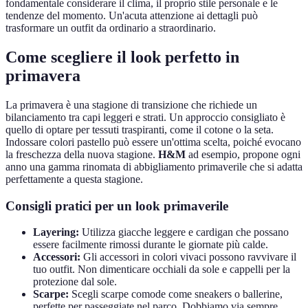
fondamentale considerare il clima, il proprio stile personale e le
tendenze del momento. Un'acuta attenzione ai dettagli può
trasformare un outfit da ordinario a straordinario.
Come scegliere il look perfetto in
primavera
La primavera è una stagione di transizione che richiede un
bilanciamento tra capi leggeri e strati. Un approccio consigliato è
quello di optare per tessuti traspiranti, come il cotone o la seta.
Indossare colori pastello può essere un'ottima scelta, poiché evocano
la freschezza della nuova stagione.
H&M
ad esempio, propone ogni
anno una gamma rinomata di abbigliamento primaverile che si adatta
perfettamente a questa stagione.
Consigli pratici per un look primaverile
Layering:
Utilizza giacche leggere e cardigan che possano
essere facilmente rimossi durante le giornate più calde.
Accessori:
Gli accessori in colori vivaci possono ravvivare il
tuo outfit. Non dimenticare occhiali da sole e cappelli per la
protezione dal sole.
Scarpe:
Scegli scarpe comode come sneakers o ballerine,
perfette per passeggiate nel parco. Dobbiamo via sempre