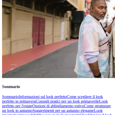
Sommario
Sommario
Informazioni sul look perfetto
Come scegliere il look
perfetto in primavera
Consigli pratici per un look primaverile
Look
perfetto per l'estate
Opzioni di abbigliamento estivo
Come strutturare
un look in autunno
Suggerimenti per un autunno elegante
Look