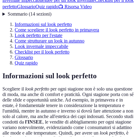
invernale impeccabile
Idee per un look invernale
Checklist per il look
perfetto
Glossario
Quiz rapido
📺 Risorsa Video
Sommario
(
14
sezioni
)
Informazioni sul look perfetto
Come scegliere il look perfetto in primavera
Look perfetto per l'estate
Come strutturare un look in autunno
Look invernale impeccabile
Checklist per il look perfetto
Glossario
Quiz rapido
Informazioni sul look perfetto
Scegliere il
look perfetto
per ogni stagione non è solo una questione
di moda, ma anche di comfort e praticità. Ogni stagione porta con sé
delle sfide e opportunità uniche. Ad esempio, in primavera e in
estate, è fondamentale tenere in considerazione la temperatura e
l'umidità, mentre in autunno e inverno si dovrà fare attenzione a non
solo al calore, ma anche all'estetica dei capi indossati. Secondo studi
condotti da
l'INSEE
, le vendite di abbigliamento per ogni stagione
variano notevolmente, evidenziando come i consumatori si adattino
alle mode e alle temperature. Quindi, per avere un
look perfetto
, è