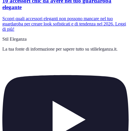
10 accessori chic da avere nel tuo guardaroba
elegante
Scopri quali accessori eleganti non possono mancare nel tuo
guardaroba per creare look sofisticati e di tendenza nel 2026. Leggi
di più!
Stil Eleganza
La tua fonte di informazione per sapere tutto su
stilieleganza.it
.