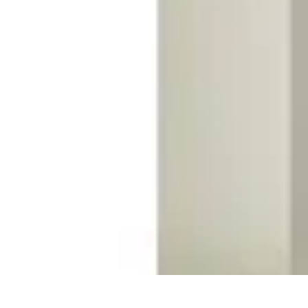
Stil Eleganza
Accessori
Consigli di Stile
Tendenze
Guida al guardaroba
Consigli di 
Stil Eleganza