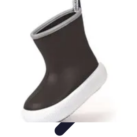
Stil Eleganza
Accessori
Consigli di Stile
Tendenze
Guida al guardaroba
Consigli di
Moda
Stil Eleganza