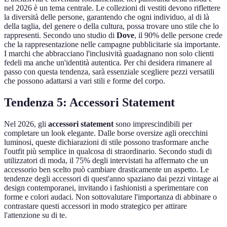
nel 2026 è un tema centrale. Le collezioni di vestiti devono riflettere
la diversità delle persone, garantendo che ogni individuo, al di là
della taglia, del genere o della cultura, possa trovare uno stile che lo
rappresenti. Secondo uno studio di
Dove
, il 90% delle persone crede
che la rappresentazione nelle campagne pubblicitarie sia importante.
I marchi che abbracciano l'inclusività guadagnano non solo clienti
fedeli ma anche un'identità autentica. Per chi desidera rimanere al
passo con questa tendenza, sarà essenziale scegliere pezzi versatili
che possono adattarsi a vari stili e forme del corpo.
Tendenza 5: Accessori Statement
Nel 2026, gli
accessori statement
sono imprescindibili per
completare un look elegante. Dalle borse oversize agli orecchini
luminosi, queste dichiarazioni di stile possono trasformare anche
l'outfit più semplice in qualcosa di straordinario. Secondo studi di
utilizzatori di moda, il 75% degli intervistati ha affermato che un
accessorio ben scelto può cambiare drasticamente un aspetto. Le
tendenze degli accessori di quest'anno spaziano dai pezzi vintage ai
design contemporanei, invitando i fashionisti a sperimentare con
forme e colori audaci. Non sottovalutare l'importanza di abbinare o
contrastare questi accessori in modo strategico per attirare
l'attenzione su di te.