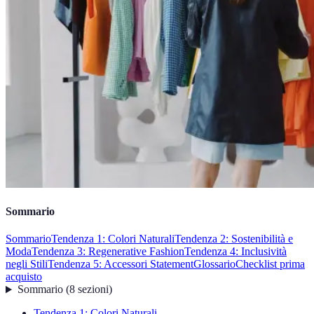
Sommario
Sommario
Tendenza 1: Colori Naturali
Tendenza 2: Sostenibilità e
Moda
Tendenza 3: Regenerative Fashion
Tendenza 4: Inclusività
negli Stili
Tendenza 5: Accessori Statement
Glossario
Checklist prima
acquisto
Sommario
(
8
sezioni
)
Tendenza 1: Colori Naturali