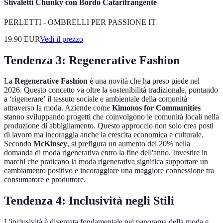
Stivaletti Chunky con Bordo Catarifrangente
PERLETTI - OMBRELLI PER PASSIONE IT
19.90
EUR
Vedi il prezzo
Tendenza 3: Regenerative Fashion
La
Regenerative Fashion
è una novità che ha preso piede nel
2026. Questo concetto va oltre la sostenibilità tradizionale, puntando
a ‘rigenerare’ il tessuto sociale e ambientale della comunità
attraverso la moda. Aziende come
Kimonos for Communities
stanno sviluppando progetti che coinvolgono le comunità locali nella
produzione di abbigliamento. Questo approccio non solo crea posti
di lavoro ma incoraggia anche la crescita economica e culturale.
Secondo
McKinsey
, si prefigura un aumento del 20% nella
domanda di moda rigenerativa entro la fine dell'anno. Investire in
marchi che praticano la moda rigenerativa significa supportare un
cambiamento positivo e incoraggiare una maggiore connessione tra
consumatore e produttore.
Tendenza 4: Inclusività negli Stili
L'inclusività è diventata fondamentale nel panorama della moda e