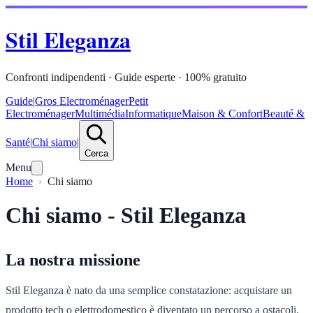
Stil Eleganza
Confronti indipendenti · Guide esperte · 100% gratuito
Guide
|
Gros Electroménager
Petit
Electroménager
Multimédia
Informatique
Maison & Confort
Beauté &
Santé
|
Chi siamo
|
Cerca
Menu
Home
Chi siamo
Chi siamo - Stil Eleganza
La nostra missione
Stil Eleganza è nato da una semplice constatazione: acquistare un
prodotto tech o elettrodomestico è diventato un percorso a ostacoli.