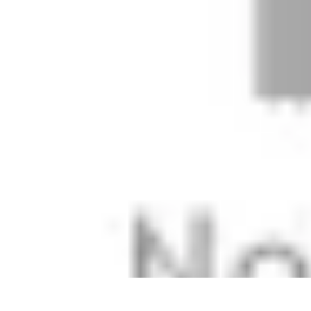
Stil Eleganza
Accessori
Consigli di Stile
Tendenze
Guida al guardaroba
Consigli di 
Stil Eleganza