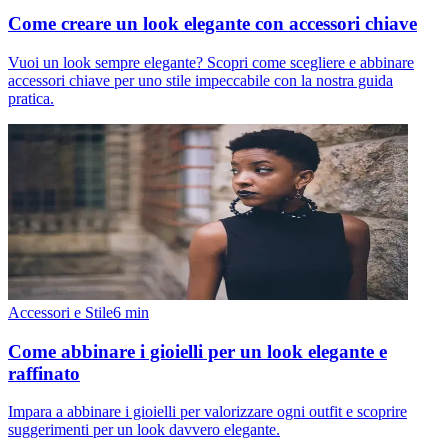
Come creare un look elegante con accessori chiave
Vuoi un look sempre elegante? Scopri come scegliere e abbinare
accessori chiave per uno stile impeccabile con la nostra guida
pratica.
Accessori e Stile
6
min
Come abbinare i gioielli per un look elegante e
raffinato
Impara a abbinare i gioielli per valorizzare ogni outfit e scoprire
suggerimenti per un look davvero elegante.