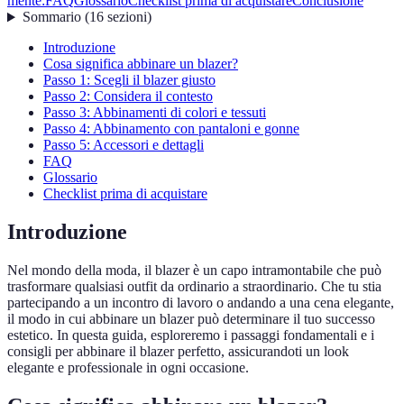
mente:
FAQ
Glossario
Checklist prima di acquistare
Conclusione
Sommario
(
16
sezioni
)
Introduzione
Cosa significa abbinare un blazer?
Passo 1: Scegli il blazer giusto
Passo 2: Considera il contesto
Passo 3: Abbinamenti di colori e tessuti
Passo 4: Abbinamento con pantaloni e gonne
Passo 5: Accessori e dettagli
FAQ
Glossario
Checklist prima di acquistare
Introduzione
Nel mondo della moda, il blazer è un capo intramontabile che può
trasformare qualsiasi outfit da ordinario a straordinario. Che tu stia
partecipando a un incontro di lavoro o andando a una cena elegante,
il modo in cui abbinare un blazer può determinare il tuo successo
estetico. In questa guida, esploreremo i passaggi fondamentali e i
consigli per abbinare il blazer perfetto, assicurandoti un look
elegante e professionale in ogni occasione.