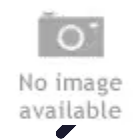
Stil Eleganza
Accessori
Consigli di Stile
Tendenze
Guida al guardaroba
Consigli di
Moda
Stil Eleganza