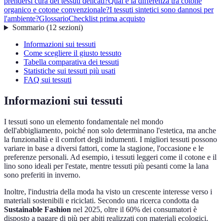
prendersi cura dei tessuti delicati?
Qual è la differenza tra cotone
organico e cotone convenzionale?
I tessuti sintetici sono dannosi per
l'ambiente?
Glossario
Checklist prima acquisto
Sommario
(
12
sezioni
)
Informazioni sui tessuti
Come scegliere il giusto tessuto
Tabella comparativa dei tessuti
Statistiche sui tessuti più usati
FAQ sui tessuti
Informazioni sui tessuti
I tessuti sono un elemento fondamentale nel mondo
dell'abbigliamento, poiché non solo determinano l'estetica, ma anche
la funzionalità e il comfort degli indumenti. I migliori tessuti possono
variare in base a diversi fattori, come la stagione, l'occasione e le
preferenze personali. Ad esempio, i tessuti leggeri come il cotone e il
lino sono ideali per l'estate, mentre tessuti più pesanti come la lana
sono preferiti in inverno.
Inoltre, l'industria della moda ha visto un crescente interesse verso i
materiali sostenibili e riciclati. Secondo una ricerca condotta da
Sustainable Fashion
nel 2025, oltre il 60% dei consumatori è
disposto a pagare di più per abiti realizzati con materiali ecologici.