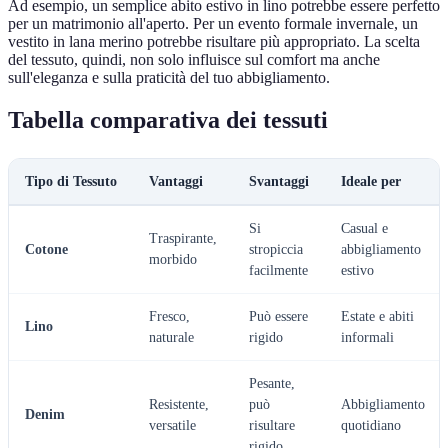
Ad esempio, un semplice abito estivo in lino potrebbe essere perfetto
per un matrimonio all'aperto. Per un evento formale invernale, un
vestito in lana merino potrebbe risultare più appropriato. La scelta
del tessuto, quindi, non solo influisce sul comfort ma anche
sull'eleganza e sulla praticità del tuo abbigliamento.
Tabella comparativa dei tessuti
Tipo di Tessuto
Vantaggi
Svantaggi
Ideale per
Si
Casual e
Traspirante,
Cotone
stropiccia
abbigliamento
morbido
facilmente
estivo
Fresco,
Può essere
Estate e abiti
Lino
naturale
rigido
informali
Pesante,
Resistente,
può
Abbigliamento
Denim
versatile
risultare
quotidiano
rigido