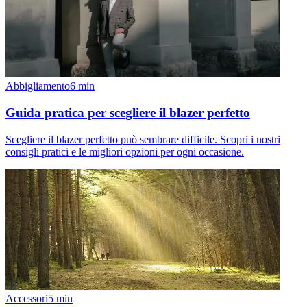
Abbigliamento
6
min
Guida pratica per scegliere il blazer perfetto
Scegliere il blazer perfetto può sembrare difficile. Scopri i nostri
consigli pratici e le migliori opzioni per ogni occasione.
Accessori
5
min