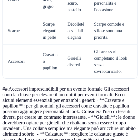
scuro,
personalità e
grigio
pastello
l'occasione.
Scarpe
Décolleté
Scarpe comode e
Scarpe
eleganti
o sandali
stilose sono una
in pelle
eleganti
priorità.
Gli accessori
Cravatta
Gioielli
completano il look
Accessori
o
discreti
senza
papillon
sovraccaricarlo.
## Accessori imprescindibili per un evento formale Gli accessori
sono la chiave per elevare il tuo outfit per eventi formali. Ecco
alcuni elementi essenziali per entrambi i generi: - **Cravatte e
papillon**: per gli uomini, gli accessori come cravatte e papillon
possono aggiungere personalità al look. Considera l'uso di tessuti
diversi per creare un contrasto interessante. - **Gioielli**: le donne
dovrebbero optare per gioielli che risaltano senza essere troppo
invadenti. Una collana semplice ma elegante può arricchire un abito
altrimenti sobrio. - **Calzature**: scegliere le calzature giuste è
essenziale. Le scarpe devono essere ben pulite e in buone