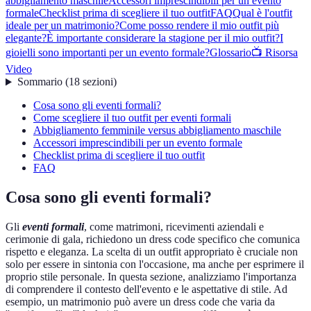
abbigliamento maschile
Accessori imprescindibili per un evento
formale
Checklist prima di scegliere il tuo outfit
FAQ
Qual è l'outfit
ideale per un matrimonio?
Come posso rendere il mio outfit più
elegante?
È importante considerare la stagione per il mio outfit?
I
gioielli sono importanti per un evento formale?
Glossario
📺 Risorsa
Video
Sommario
(
18
sezioni
)
Cosa sono gli eventi formali?
Come scegliere il tuo outfit per eventi formali
Abbigliamento femminile versus abbigliamento maschile
Accessori imprescindibili per un evento formale
Checklist prima di scegliere il tuo outfit
FAQ
Cosa sono gli eventi formali?
Gli
eventi formali
, come matrimoni, ricevimenti aziendali e
cerimonie di gala, richiedono un dress code specifico che comunica
rispetto e eleganza. La scelta di un outfit appropriato è cruciale non
solo per essere in sintonia con l'occasione, ma anche per esprimere il
proprio stile personale. In questa sezione, analizziamo l'importanza
di comprendere il contesto dell'evento e le aspettative di stile. Ad
esempio, un matrimonio può avere un dress code che varia da