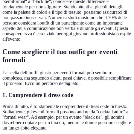
''semiformal'' a ''black tie''; conoscere queste differenze è
fondamentale per non sfigurare. Stando attenti ai piccoli dettagli,
come la palette di colori e il tipo di tessuto, possiamo assicurarci di
non passare inosservati. Numerosi studi mostrano che il 70% delle
persone considera l'outfit di un partecipante come un importante
aspetto della comunicazione non verbale durante gli eventi. Questa
consapevolezza è essenziale per ogni giovane professionista o ospite
all'evento.
Come scegliere il tuo outfit per eventi
formali
La scelta dell’outfit giusto per eventi formali può sembrare
complessa, ma seguendo alcuni passi chiave, è possibile semplificare
il processo. Ecco un percorso dettagliato:
1. Comprendere il dress code
Prima di tutto, è fondamentale comprendere il dress code richiesto.
Solitamente, gli eventi formali possono andare da ''cocktail attire'' a
''formal wear''. Ad esempio, per un evento ''black tie'', gli uomini
dovrebbero optare per un tuxedo, mentre le donne possono scegliere
un lungo abito elegante.