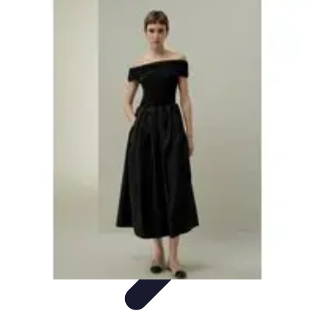
Stil Eleganza
Accessori
Consigli di Stile
Tendenze
Guida al guardaroba
Consigli di
Moda
Stil Eleganza