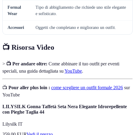
Formal
Tipo di abbigliamento che richiede uno stile elegante
Wear
e sofisticato.
Accessori
Oggetti che completano e migliorano un outfit.
📺 Risorsa Video
>
📺 Per andare oltre:
Come abbinare il tuo outfit per eventi
speciali, una guida dettagliata su
YouTube
.
📺
Pour aller plus loin :
come scegliere un outfit formale 2026
sur
YouTube
LILYSILK Gonna Taffetà Seta Nera Elegante Idrorepellente
con Pieghe Taglia 44
Lilysilk IT
359.00
EUR
Vedi il prezzo