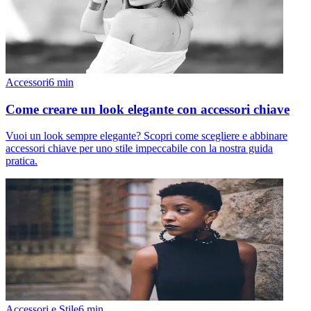
Accessori
6
min
Come creare un look elegante con accessori chiave
Vuoi un look sempre elegante? Scopri come scegliere e abbinare
accessori chiave per uno stile impeccabile con la nostra guida
pratica.
Accessori e Stile
6
min