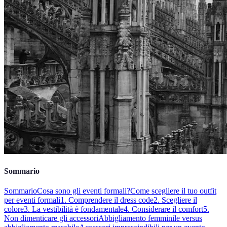
Sommario
Sommario
Cosa sono gli eventi formali?
Come scegliere il tuo outfit
per eventi formali
1. Comprendere il dress code
2. Scegliere il
colore
3. La vestibilità è fondamentale
4. Considerare il comfort
5.
Non dimenticare gli accessori
Abbigliamento femminile versus