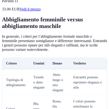
Pavidas IT
33.00
EUR
Vedi il prezzo
Abbigliamento femminile versus
abbigliamento maschile
In generale, i criteri per l’abbigliamento formale maschile e
femminile presentano somiglianze e differenze interessanti. Entrambi
i generi possono optare per stili eleganti e raffinati, ma le scelte
possono variare notevolmente.
Critero
Uomini
Donne
Verdetto
Abito
Tuxedo
Entrambi possono
Tipologia di
lungo o
o abito
esprimere eleganza e
abbigliamento
tuta
elegante
stile.
eleganti
Rosso,
I colori possono
Blu,
blu
sottolineare la
Colori
nero,